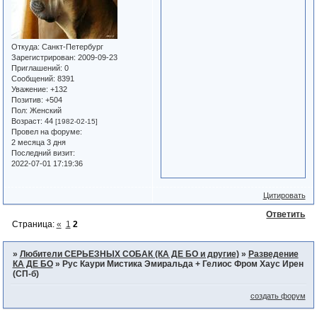
Откуда:
Санкт-Петербург
Зарегистрирован
: 2009-09-23
Приглашений:
0
Сообщений:
8391
Уважение:
+132
Позитив:
+504
Пол:
Женский
Возраст:
44
[1982-02-15]
Провел на форуме:
2 месяца 3 дня
Последний визит:
2022-07-01 17:19:36
Цитировать
Ответить
Страница:
«
1
2
»
Любители СЕРЬЕЗНЫХ СОБАК (КА ДЕ БО и другие)
»
Разведение
КА ДЕ БО
»
Рус Каури Мистика Эмиральда + Гелиос Фром Хаус Ирен
(СП-б)
создать форум