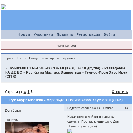
Форум
Участники
Правила
Регистрация
Войти
Активные темы
Привет, Гость!
Войдите
или
зарегистрируйтесь
.
»
Любители СЕРЬЕЗНЫХ СОБАК (КА ДЕ БО и другие)
»
Разведение
КА ДЕ БО
»
Рус Каури Мистика Эмиральда + Гелиос Фром Хаус Ирен
(СП-б)
Страница:
«
1
2
Ответить
Рус Каури Мистика Эмиральда + Гелиос Фром Хаус Ирен (СП-б)
31
Поделиться
2015-04-14 11:58:46
Don Juan
Никак ход не дойдет страничку
Новичок
сделать. Поставлю еще фото Дон
Жуана (дома Джой)