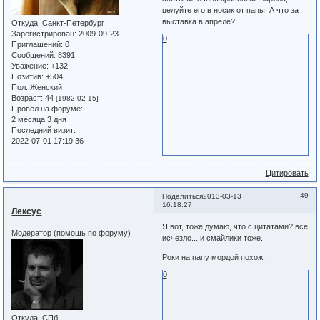
целуйте его в носик от папы. А что за
выставка в апреле?
Откуда:
Санкт-Петербург
Зарегистрирован
: 2009-09-23
0
Приглашений:
0
Сообщений:
8391
Уважение:
+132
Позитив:
+504
Пол:
Женский
Возраст:
44
[1982-02-15]
Провел на форуме:
2 месяца 3 дня
Последний визит:
2022-07-01 17:19:36
Цитировать
49
Поделиться
2013-03-13
16:18:27
Лексус
Я,вот, тоже думаю, что с цитатами? всё
Модератор (помощь по форуму)
исчезло... и смайлики тоже.
Роки на папу мордой похож.
0
Откуда:
СПб