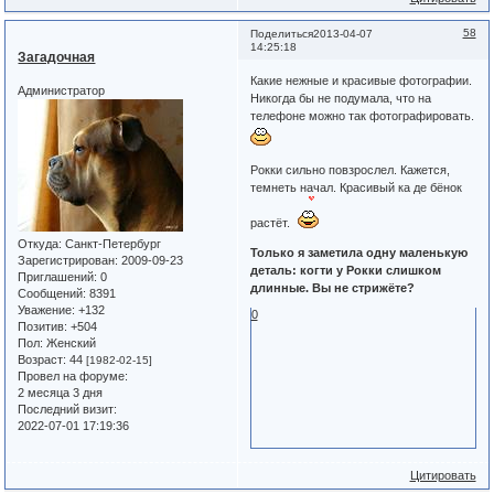
58
Поделиться
2013-04-07
14:25:18
Загадочная
Какие нежные и красивые фотографии.
Администратор
Никогда бы не подумала, что на
телефоне можно так фотографировать.
Рокки сильно повзрослел. Кажется,
темнеть начал. Красивый ка де бёнок
растёт.
Откуда:
Санкт-Петербург
Только я заметила одну маленькую
Зарегистрирован
: 2009-09-23
деталь: когти у Рокки слишком
Приглашений:
0
длинные. Вы не стрижёте?
Сообщений:
8391
Уважение:
+132
0
Позитив:
+504
Пол:
Женский
Возраст:
44
[1982-02-15]
Провел на форуме:
2 месяца 3 дня
Последний визит:
2022-07-01 17:19:36
Цитировать