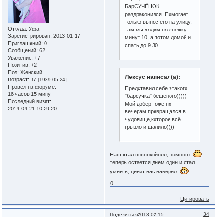
БарСУЧЁНОК
раздраконился Помогает
только вынос его на улицу,
Откуда:
Уфа
там мы ходим по снежку
Зарегистрирован
: 2013-01-17
минут 10, а потом домой и
Приглашений:
0
спать до 9.30
Сообщений:
62
Уважение:
+7
Позитив:
+2
Пол:
Женский
Лексус написал(а):
Возраст:
37
[1989-05-24]
Провел на форуме:
Представил себе этакого
18 часов 15 минут
"барсучка" бешеного)))))
Последний визит:
Мой добер тоже по
2014-04-21 10:29:20
вечерам превращался в
чудовище,которое всё
грызло и шалило))))
Наш стал поспокойнее, немного
теперь остается днем один и стал
умнеть, ценит нас наверно
0
Цитировать
34
Поделиться
2013-02-15