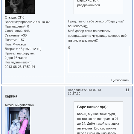
БарСУЧЁНОК
раздраконился
Откуда:
СПб
Представил себе этакого "барсучка"
Зарегистрирован
: 2009-10-02
бешеного)))))
Приглашений:
0
Сообщений:
946
Мой добер тоже по вечерам
Уважение:
+30
превращался в чудовище,которое всё
Позитив:
+57
грызло и шалило))))
Пол:
Мужской
0
Возраст:
46
[1979-12-10]
Провел на форуме:
2 дня 16 часов
Последний визит:
2013-08-26 17:52:44
Цитировать
33
Поделиться
2013-02-13
19:27:16
Карина
Активный участник
Барс написал(а):
Карин, а у нас тоже буря,
но только по вечерам: с 21
до 24. Днём такой милашка
ангелочек. Его состояние
перед сном мы называем: