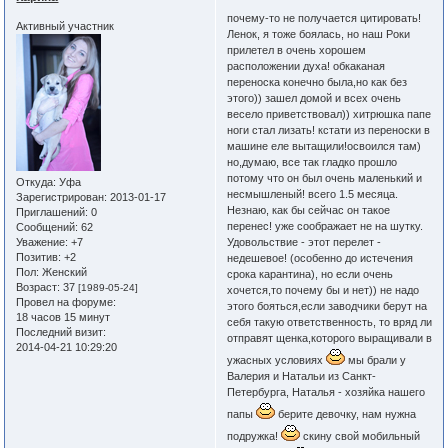
почему-то не получается цитировать!
Активный участник
Ленок, я тоже боялась, но наш Роки
прилетел в очень хорошем
расположении духа! обкаканая
переноска конечно была,но как без
этого)) зашел домой и всех очень
весело приветствовал)) хитрюшка папе
ноги стал лизать! кстати из переноски в
машине еле вытащили!освоился там)
но,думаю, все так гладко прошло
потому что он был очень маленький и
Откуда:
Уфа
несмышленый! всего 1.5 месяца.
Зарегистрирован
: 2013-01-17
Незнаю, как бы сейчас он такое
Приглашений:
0
перенес! уже соображает не на шутку.
Сообщений:
62
Удовольствие - этот перелет -
Уважение:
+7
Позитив:
+2
недешевое! (особенно до истечения
Пол:
Женский
срока карантина), но если очень
Возраст:
37
[1989-05-24]
хочется,то почему бы и нет)) не надо
Провел на форуме:
этого бояться,если заводчики берут на
18 часов 15 минут
себя такую ответственность, то вряд ли
Последний визит:
отправят щенка,которого выращивали в
2014-04-21 10:29:20
ужасных условиях
мы брали у
Валерия и Натальи из Санкт-
Петербурга, Наталья - хозяйка нашего
папы
берите девочку, нам нужна
подружка!
скину свой мобильный