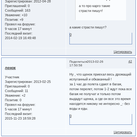
Зарегистрирован
: 2012-04-28
Приглашений:
0
а то про карго такие
Сообщений:
163
страсти пишут!
Уважение:
+10
Позитив:
+9
Провел на форуме:
а какие страсти пишут?
9 часов 17 минут
Последний визит:
0
2014-02-19 16:49:48
Цитировать
42
Поделиться
2013-02-26
17:50:58
ленок
Ну , что щенок приехал весь дрожащий
Участник
испуганный и обкаканный !
Зарегистрирован
: 2013-02-25
за 1 час до полета сдают в багаж,
Приглашений:
0
потом перелет, потом 1-2 ждут пока все
Сообщений:
11
багаж не получат и только потом
Уважение:
+2
выдадут щенка, а где он все это время
Позитив:
0
находится никому не интересно _- без
Провел на форуме:
воды и еды.
5 часов 17 минут
Последний визит:
0
2015-11-23 18:59:28
Цитировать