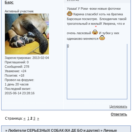
Барс
Урааа! У Роки -воки новые фоточки
Активный участник
Карина спасибо! хоть на братика
Барсюши посмотрю. Блондинчик такой
трогательный и милый! Уверена, что и
очень ласковый
И зубки у них
одинаково меняются
0
Зарегистрирован
: 2013-02-04
Приглашений:
0
Сообщений:
278
Уважение:
+24
Позитив:
+18
Провел на форуме:
1 день 20 часов
Последний визит:
2015-06-14 23:28:16
Цитировать
Ответить
Страница:
«
1
2
3
»
»
Любители СЕРЬЕЗНЫХ СОБАК (КА ДЕ БО и другие)
»
Личные