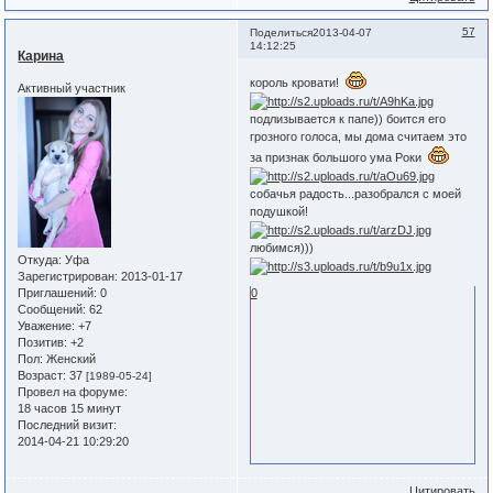
57
Поделиться
2013-04-07
14:12:25
Карина
король кровати!
Активный участник
подлизывается к папе)) боится его
грозного голоса, мы дома считаем это
за признак большого ума Роки
собачья радость...разобрался с моей
подушкой!
любимся)))
Откуда:
Уфа
Зарегистрирован
: 2013-01-17
0
Приглашений:
0
Сообщений:
62
Уважение:
+7
Позитив:
+2
Пол:
Женский
Возраст:
37
[1989-05-24]
Провел на форуме:
18 часов 15 минут
Последний визит:
2014-04-21 10:29:20
Цитировать