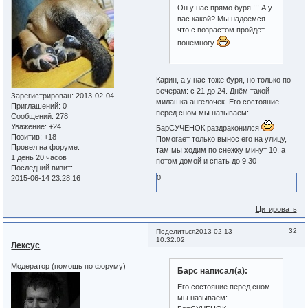
Он у нас прямо буря !!! А у
вас какой? Мы надеемся
что с возрастом пройдет
понемногу
Карин, а у нас тоже буря, но только по
вечерам: с 21 до 24. Днём такой
Зарегистрирован
: 2013-02-04
милашка ангелочек. Его состояние
Приглашений:
0
перед сном мы называем:
Сообщений:
278
Уважение:
+24
БарСУЧЁНОК раздраконился
Позитив:
+18
Помогает только вынос его на улицу,
Провел на форуме:
там мы ходим по снежку минут 10, а
1 день 20 часов
потом домой и спать до 9.30
Последний визит:
0
2015-06-14 23:28:16
Цитировать
32
Поделиться
2013-02-13
10:32:02
Лексус
Модератор (помощь по форуму)
Барс написал(а):
Его состояние перед сном
мы называем: