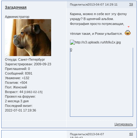
59
Поделиться
2013-04-07 14:29:11
Загадочная
Карина, можно я себе вот эту фотку
Администратор
украду? В щенячий альбом.
Фотография просто потрясающая,
тёплая такая, и Рокки улыбается.
0
Откуда:
Санкт-Петербург
Зарегистрирован
: 2009-09-23
Приглашений:
0
Сообщений:
8391
Уважение:
+132
Позитив:
+504
Пол:
Женский
Возраст:
44
[1982-02-15]
Провел на форуме:
2 месяца 3 дня
Последний визит:
2022-07-01 17:19:36
Цитировать
60
Поделиться
2013-04-07
15:20:42