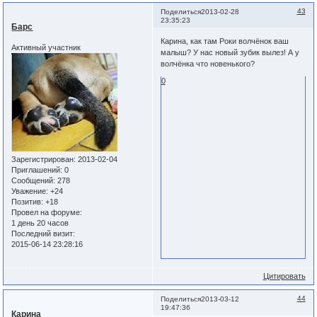
43
Поделиться
2013-02-28
23:35:23
Барс
Карина, как там Роки волчёнок ваш
Активный участник
малыш? У нас новый зубик вылез! А у
волчёнка что новенького?
0
Зарегистрирован
: 2013-02-04
Приглашений:
0
Сообщений:
278
Уважение:
+24
Позитив:
+18
Провел на форуме:
1 день 20 часов
Последний визит:
2015-06-14 23:28:16
Цитировать
44
Поделиться
2013-03-12
19:47:36
Карина