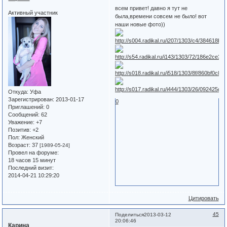
всем привет! давно я тут не
Активный участник
была,времени совсем не было! вот
наши новые фото))
Откуда:
Уфа
Зарегистрирован
: 2013-01-17
0
Приглашений:
0
Сообщений:
62
Уважение:
+7
Позитив:
+2
Пол:
Женский
Возраст:
37
[1989-05-24]
Провел на форуме:
18 часов 15 минут
Последний визит:
2014-04-21 10:29:20
Цитировать
45
Поделиться
2013-03-12
20:06:46
Карина