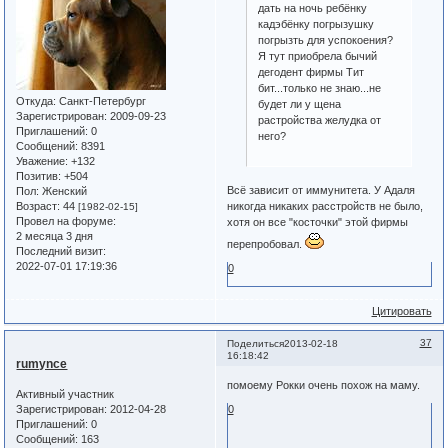
дать на ночь ребёнку
кадэбёнку погрызушку
погрызть для успокоения?
Я тут приобрела бычий
дегодент фирмы Тит
бит...только не знаю...не
Откуда:
Санкт-Петербург
будет ли у щена
Зарегистрирован
: 2009-09-23
растройства желудка от
Приглашений:
0
него?
Сообщений:
8391
Уважение:
+132
Позитив:
+504
Всё зависит от иммунитета. У Адаля
Пол:
Женский
Возраст:
44
никогда никаких расстройств не было,
[1982-02-15]
Провел на форуме:
хотя он все "косточки" этой фирмы
2 месяца 3 дня
перепробовал.
Последний визит:
2022-07-01 17:19:36
0
Цитировать
37
Поделиться
2013-02-18
16:18:42
rumynce
помоему Рокки очень похож на маму.
Активный участник
Зарегистрирован
: 2012-04-28
0
Приглашений:
0
Сообщений:
163