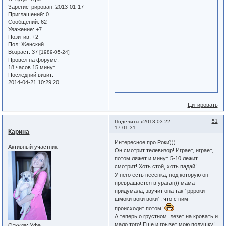
Зарегистрирован
: 2013-01-17
Приглашений:
0
Сообщений:
62
Уважение:
+7
Позитив:
+2
Пол:
Женский
Возраст:
37
[1989-05-24]
Провел на форуме:
18 часов 15 минут
Последний визит:
2014-04-21 10:29:20
Цитировать
51
Поделиться
2013-03-22
17:01:31
Карина
Интересное про Роки)))
Активный участник
Он смотрит телевизор! Играет, играет,
потом ляжет и минут 5-10 лежит
смотрит! Хоть стой, хоть падай!
У него есть песенка, под которую он
превращается в ураган)) мама
придумала, звучит она так ' ррроки
шмоки воки воки' , что с ним
происходит потом!
А теперь о грустном..лезет на кровать и
мало того! Еще и грызет мою подушку!
Откуда:
Уфа