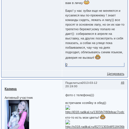
вам в личку
Барс! у нас зубки еще не меняются и
кусаемся мы по-прежнему ! знает
команды сидеть, лежать и лапу)) все
просят в основном лапу, но он их как-то
трепетно бережет,кому попало не
дает)) собираемся в апреле на
выставку, на других посмотреть и себя
показать, а собак на улице пока
побаиваемся, чау-чау на днях
подходил, облизываясь синим языком,
доверия не вызвал!
0
Цитировать
46
Поделиться
2013-03-12
20:19:00
Карина
фото с телефона)))
Активный участник
встречаем хозяйку в обед))
кто-то есть мои цветы!