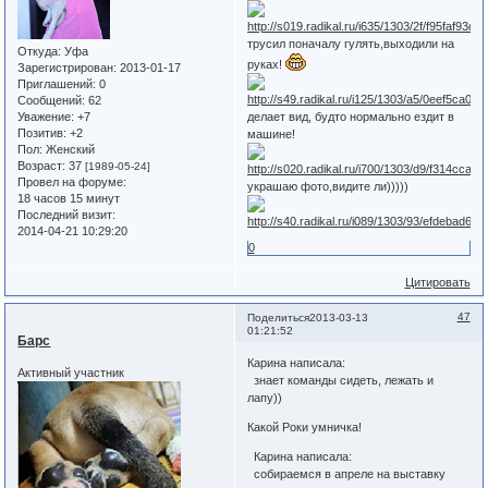
трусил поначалу гулять,выходили на
Откуда:
Уфа
руках!
Зарегистрирован
: 2013-01-17
Приглашений:
0
Сообщений:
62
Уважение:
+7
делает вид, будто нормально ездит в
Позитив:
+2
машине!
Пол:
Женский
Возраст:
37
[1989-05-24]
Провел на форуме:
украшаю фото,видите ли)))))
18 часов 15 минут
Последний визит:
2014-04-21 10:29:20
0
Цитировать
47
Поделиться
2013-03-13
01:21:52
Барс
Карина написала:
Активный участник
знает команды сидеть, лежать и
лапу))
Какой Роки умничка!
Карина написала:
собираемся в апреле на выставку