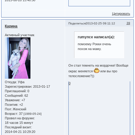
2013-08-20 15:48:58
Цитировать
39
Поделиться
2013-02-25 09:11:12
Карина
Активный участник
rumynce написал(а):
помоему Рокки очень
похож на маму.
Он стал темнеть на мордочке! Вообще
окрас меняется
или вы про
телосложение?))
Откуда:
Уфа
0
Зарегистрирован
: 2013-01-17
Приглашений:
0
Сообщений:
62
Уважение:
+7
Позитив:
+2
Пол:
Женский
Возраст:
37
[1989-05-24]
Провел на форуме:
18 часов 15 минут
Последний визит:
2014-04-21 10:29:20