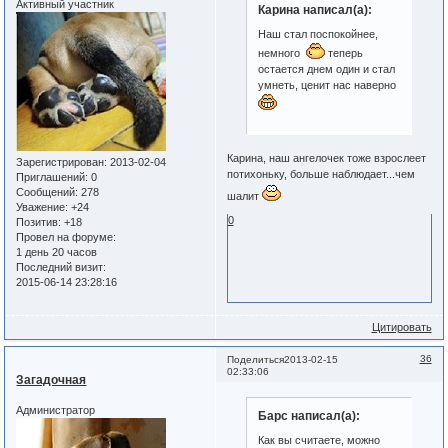
Активный участник
Карина написал(а):
Наш стал поспокойнее,
немного
теперь
остается днем один и стал
умнеть, ценит нас наверно
Карина, наш ангелочек тоже взрослеет
Зарегистрирован
: 2013-02-04
потихоньку, больше наблюдает...чем
Приглашений:
0
Сообщений:
278
шалит
Уважение:
+24
0
Позитив:
+18
Провел на форуме:
1 день 20 часов
Последний визит:
2015-06-14 23:28:16
Цитировать
36
Поделиться
2013-02-15
02:33:06
Загадочная
Администратор
Барс написал(а):
Как вы считаете, можно