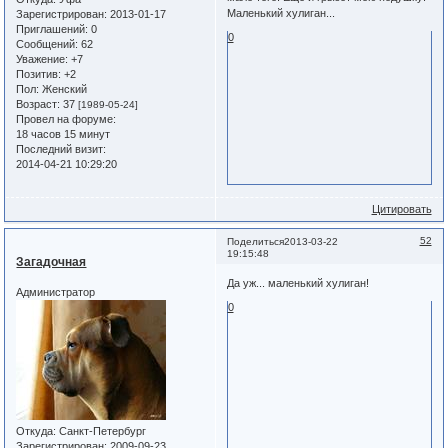
Маленький хулиган...
Зарегистрирован
: 2013-01-17
Приглашений:
0
0
Сообщений:
62
Уважение:
+7
Позитив:
+2
Пол:
Женский
Возраст:
37
[1989-05-24]
Провел на форуме:
18 часов 15 минут
Последний визит:
2014-04-21 10:29:20
Цитировать
52
Поделиться
2013-03-22
19:15:48
Загадочная
Да уж... маленький хулиган!
Администратор
0
Откуда:
Санкт-Петербург
Зарегистрирован
: 2009-09-23