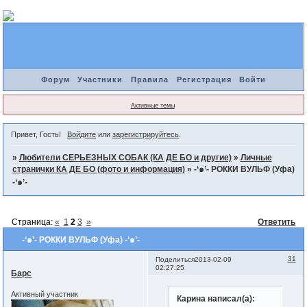
Форум
Участники
Правила
Регистрация
Войти
Активные темы
Привет, Гость!
Войдите
или
зарегистрируйтесь
.
»
Любители СЕРЬЕЗНЫХ СОБАК (КА ДЕ БО и другие)
»
Личные
странички КА ДЕ БО (фото и информация)
»
-‘๑’- РОККИ ВУЛЬФ (Уфа)
-‘๑’-
Страница:
«
1
2
3
»
Ответить
-‘๑’- РОККИ ВУЛЬФ (Уфа) -‘๑’-
31
Поделиться
2013-02-09
02:27:25
Барс
Активный участник
Карина написал(а):