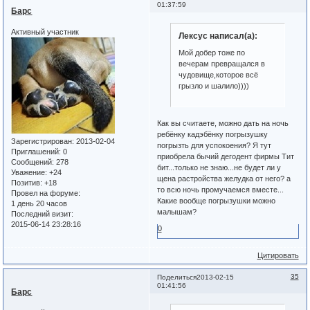
01:37:59
Барс
Активный участник
Лексус написал(а):
Мой добер тоже по
вечерам превращался в
чудовище,которое всё
грызло и шалило))))
Как вы считаете, можно дать на ночь
ребёнку кадэбёнку погрызушку
Зарегистрирован
: 2013-02-04
погрызть для успокоения? Я тут
Приглашений:
0
приобрела бычий дегодент фирмы Тит
Сообщений:
278
бит...только не знаю...не будет ли у
Уважение:
+24
щена растройства желудка от него? а
Позитив:
+18
то всю ночь промучаемся вместе...
Провел на форуме:
Какие вообще погрызушки можно
1 день 20 часов
малышам?
Последний визит:
2015-06-14 23:28:16
0
Цитировать
35
Поделиться
2013-02-15
01:41:56
Барс