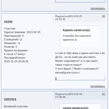
Цитировать
40
Поделиться
2013-02-25
16:32:45
ленок
Участник
Карина написал(а):
Зарегистрирован
: 2013-02-25
Приглашений:
0
Спасибо! На самолете
Сообщений:
11
прилетел ))
Уважение:
+2
Позитив:
0
Провел на форуме:
я тоже в Уфе живу и давно мечтаю о Ка
5 часов 17 минут
Де Бо , но не знаю как доставить
Последний визит:
Может подскажете? а то про карго
2015-11-23 18:59:28
такие страсти пишут!
У кого брали ? Может созвонимся?
elena@greta-corso.r
0
Цитировать
41
Поделиться
2013-02-26
17:08:08
rumynce
Активный участник
ленок написал(а):