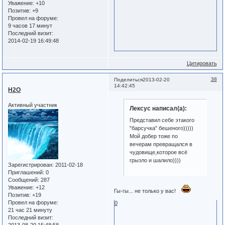
Уважение:
+10
Позитив:
+9
Провел на форуме:
9 часов 17 минут
Последний визит:
2014-02-19 16:49:48
Цитировать
38
Поделиться
2013-02-20
14:42:45
Н2О
Активный участник
Лексус написал(а):
Представил себе этакого
"барсучка" бешеного)))))
Мой добер тоже по
вечерам превращался в
чудовище,которое всё
грызло и шалило))))
Зарегистрирован
: 2011-02-18
Приглашений:
0
Сообщений:
287
Уважение:
+12
Гы-гы... не только у вас!
Позитив:
+19
Провел на форуме:
0
21 час 21 минуту
Последний визит: