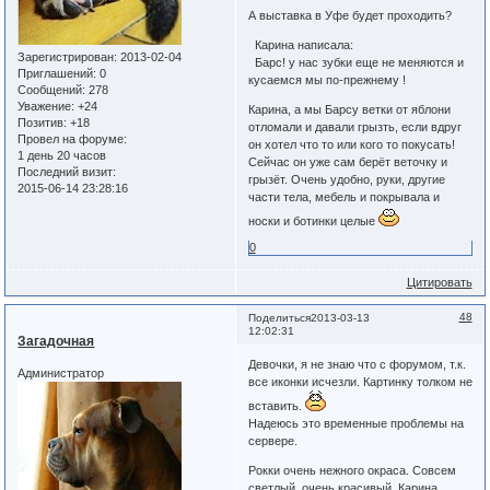
А выставка в Уфе будет проходить?
Карина написала:
Зарегистрирован
: 2013-02-04
Барс! у нас зубки еще не меняются и
Приглашений:
0
кусаемся мы по-прежнему !
Сообщений:
278
Уважение:
+24
Карина, а мы Барсу ветки от яблони
Позитив:
+18
отломали и давали грызть, если вдруг
Провел на форуме:
он хотел что то или кого то покусать!
1 день 20 часов
Сейчас он уже сам берёт веточку и
Последний визит:
грызёт. Очень удобно, руки, другие
2015-06-14 23:28:16
части тела, мебель и покрывала и
носки и ботинки целые
0
Цитировать
48
Поделиться
2013-03-13
12:02:31
Загадочная
Девочки, я не знаю что с форумом, т.к.
Администратор
все иконки исчезли. Картинку толком не
вставить.
Надеюсь это временные проблемы на
сервере.
Рокки очень нежного окраса. Совсем
светлый, очень красивый. Карина,