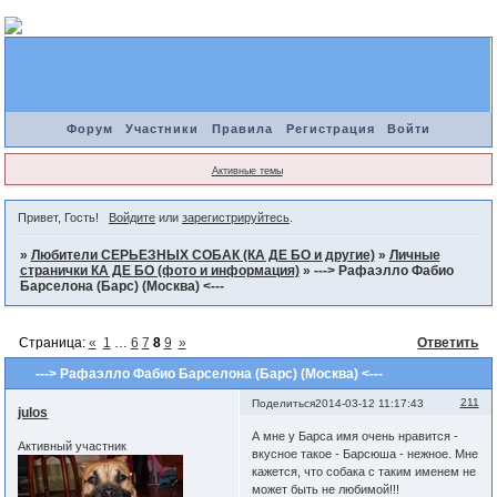
Форум
Участники
Правила
Регистрация
Войти
Активные темы
Привет, Гость!
Войдите
или
зарегистрируйтесь
.
»
Любители СЕРЬЕЗНЫХ СОБАК (КА ДЕ БО и другие)
»
Личные
странички КА ДЕ БО (фото и информация)
»
---> Рафаэлло Фабио
Барселона (Барс) (Москва) <---
Страница:
«
1
…
6
7
8
9
»
Ответить
---> Рафаэлло Фабио Барселона (Барс) (Москва) <---
211
Поделиться
2014-03-12 11:17:43
julos
А мне у Барса имя очень нравится -
Активный участник
вкусное такое - Барсюша - нежное. Мне
кажется, что собака с таким именем не
может быть не любимой!!!