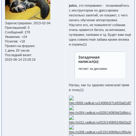
julos
, это поправимо - позанимайтесь
с инструктором по дрессировке
несколько занятий, он покажет, с чего
начать обучение аппортеровке.
Зарегистрирован
: 2013-02-04
Научите его, не пожалеете! собакам
Приглашений:
0
очень нравится бегать за мячиками,
Сообщений:
278
пулерами, палками и тд. Будет вам ещё
Уважение:
+24
одна совместная забава кроме велика
Позитив:
+18
и охраны)))
Провел на форуме:
1 день 20 часов
Последний визит:
Загадочная
2015-06-14 23:28:16
написал(а):
летает за дисками.
Наташ, как ты здорово написала! прям
в точку)))