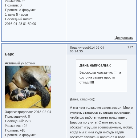
Уважение:
+4
Позитив:
0
Провел на форуме:
1 день 5 часов
Последний визит:
2016-01-28 01:50:00
Цитировать
217
Поделиться
2014-06-04
00:24:35
Барс
Активный участник
Дана написал(а):
Барсюшка красавчик !!!!! а
фото на закате просто
отпад !!!!!
Дана
, спасибо))!
А мы чем только не занимаемся! Много
Зарегистрирован
: 2013-02-04
гуляем, стараюсь вставать пораньше,
Приглашений:
0
чтобы до работы успеть подольше с
Сообщений:
278
Барсом погулять! С ним весело,
Уважение:
+24
обожает игрушки всевозможные, любит,
Позитив:
+18
когда мы с ним куда нибудь ездим,
Провел на форуме:
обожает плавать и возиться в воде.