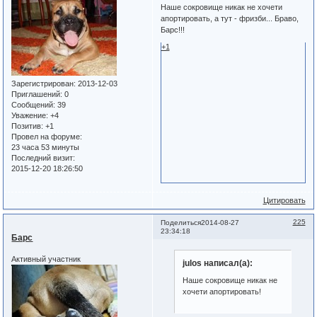
Наше сокровище никак не хочети
апортировать, а тут - фризби... Браво,
Барс!!!
+1
Зарегистрирован
: 2013-12-03
Приглашений:
0
Сообщений:
39
Уважение:
+4
Позитив:
+1
Провел на форуме:
23 часа 53 минуты
Последний визит:
2015-12-20 18:26:50
Цитировать
225
Поделиться
2014-08-27
23:34:18
Барс
Активный участник
julos написал(а):
Наше сокровище никак не
хочети апортировать!