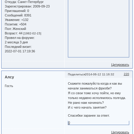
Откуда:
Санкт-Петербург
Зарегистрирован
: 2009-09-23
Приглашений:
0
Сообщений:
8391
Уважение:
+132
Позитив:
+504
Пол:
Женский
Возраст:
44
[1982-02-15]
Провел на форуме:
2 месяца 3 дня
Последний визит:
2022-07-01 17:19:36
Цитировать
220
Поделиться
2014-06-12 11:16:32
Алсу
Скажите пожалуйста когда и как вы
Гость
начали заниматься фризби?
Я со свои тоже хочу пойти, но ему
только недавно исполнилось полгода.
Не рано нам начинать?
И с чего начать занятия?
Спасибки заранее за ответ.
0
Цитировать