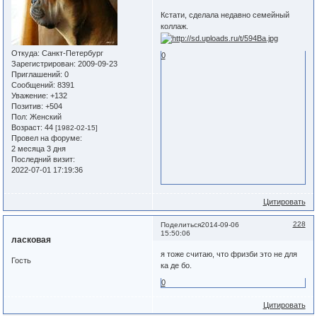
Кстати, сделала недавно семейный
коллаж.
Откуда:
Санкт-Петербург
0
Зарегистрирован
: 2009-09-23
Приглашений:
0
Сообщений:
8391
Уважение:
+132
Позитив:
+504
Пол:
Женский
Возраст:
44
[1982-02-15]
Провел на форуме:
2 месяца 3 дня
Последний визит:
2022-07-01 17:19:36
Цитировать
228
Поделиться
2014-09-06
15:50:06
ласковая
я тоже считаю, что фризби это не для
Гость
ка де бо.
0
Цитировать