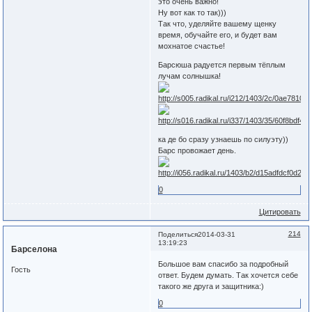
это очень важно!
Ну вот как то так)))
Так что, уделяйте вашему щенку
время, обучайте его, и будет вам
мохнатое счастье!
Барсюша радуется первым тёплым
лучам солнышка!
ка де бо сразу узнаешь по силуэту))
Барс провожает день.
0
Цитировать
214
Поделиться
2014-03-31
13:19:23
Барселона
Большое вам спасибо за подробный
Гость
ответ. Будем думать. Так хочется себе
такого же друга и защитника:)
0