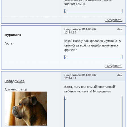
членам семьи.
0
Цитировать
218
Поделиться
2014-06-06
13:34:19
журавлик
какой Барс у вас красавец и умница. А
Гость
ктонибудь ещё из кадебо занимается
фризби?
0
Цитировать
219
Поделиться
2014-06-06
17:36:48
Загадочная
Барс
, вы у нас самый спортивный
Администратор
ребёнок из помёта! Молодчинки!
0