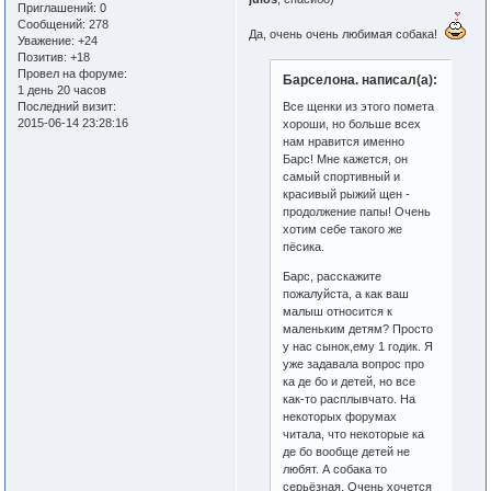
Приглашений:
0
Сообщений:
278
Да, очень очень любимая собака!
Уважение:
+24
Позитив:
+18
Провел на форуме:
Барселона. написал(а):
1 день 20 часов
Все щенки из этого помета
Последний визит:
2015-06-14 23:28:16
хороши, но больше всех
нам нравится именно
Барс! Мне кажется, он
самый спортивный и
красивый рыжий щен -
продолжение папы! Очень
хотим себе такого же
пёсика.
Барс, расскажите
пожалуйста, а как ваш
малыш относится к
маленьким детям? Просто
у нас сынок,ему 1 годик. Я
уже задавала вопрос про
ка де бо и детей, но все
как-то расплывчато. На
некоторых форумах
читала, что некоторые ка
де бо вообще детей не
любят. А собака то
серьёзная. Очень хочется