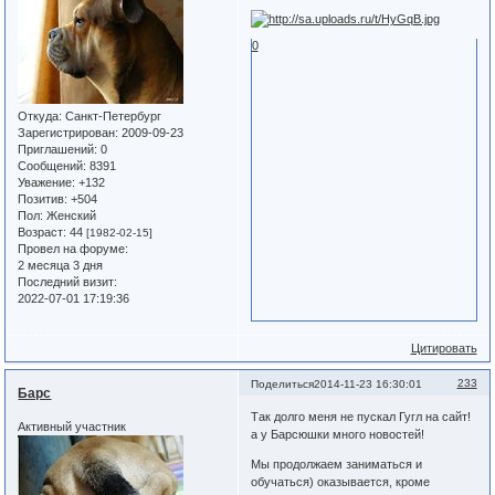
0
Откуда:
Санкт-Петербург
Зарегистрирован
: 2009-09-23
Приглашений:
0
Сообщений:
8391
Уважение:
+132
Позитив:
+504
Пол:
Женский
Возраст:
44
[1982-02-15]
Провел на форуме:
2 месяца 3 дня
Последний визит:
2022-07-01 17:19:36
Цитировать
233
Поделиться
2014-11-23 16:30:01
Барс
Так долго меня не пускал Гугл на сайт!
Активный участник
а у Барсюшки много новостей!
Мы продолжаем заниматься и
обучаться) оказывается, кроме