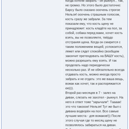
Когда хотели забрать - он рыкнул... так,
не громко. Но этого было достаточно:
Барсу было сказано ооочень строгое
Нельзя! ооочень страшным голосом,
кость сразу же забрали. За тем
показали ему, что кость щену не
принадлежит: кость кладёте на пол, за
собой, собака перед вами, хочет кость
взять, вы не позволяете, твёрдо
отстраняя щена. Когда он смирится с
таким положением вещей, успокоится,
ляжет или сядет спокойно (вообщем
закончит претендовать на ВАШУ кость),
можно разрешить ему взять. И так
проделать надо периодически
несколько раз. И не обязательно всегда
отдавать кость, можно иногда просто
забрать и не отдать: это же ваша вещь,
вожак как хочет, так и распоряжается
ею))).
Второй раз месяцев в 7 - залез на
диван, слезать не захотел - рыкнул. На
него в ответ тоже "зарычали": Таааак!
это что такооое! Нельзя! Тут же был с
дивана водворён на пол. Все самые
лучшие места - для вожаков!)) После
этого случая где то месяц щену не
позволялось забираться на диван.