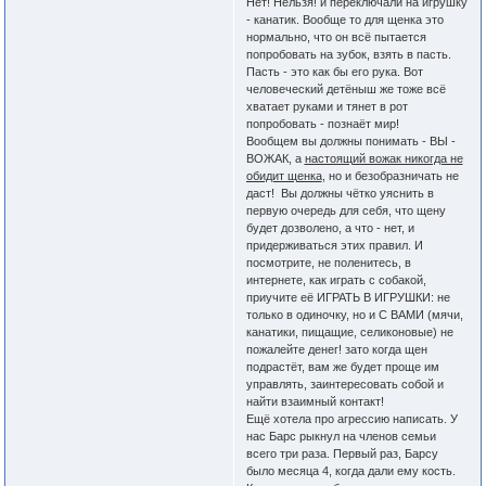
Нет! Нельзя! и переключали на игрушку
- канатик. Вообще то для щенка это
нормально, что он всё пытается
попробовать на зубок, взять в пасть.
Пасть - это как бы его рука. Вот
человеческий детёныш же тоже всё
хватает руками и тянет в рот
попробовать - познаёт мир!
Вообщем вы должны понимать - ВЫ -
ВОЖАК, а
настоящий вожак никогда не
обидит щенка
, но и безобразничать не
даст! Вы должны чётко уяснить в
первую очередь для себя, что щену
будет дозволено, а что - нет, и
придерживаться этих правил. И
посмотрите, не поленитесь, в
интернете, как играть с собакой,
приучите её ИГРАТЬ В ИГРУШКИ: не
только в одиночку, но и С ВАМИ (мячи,
канатики, пищащие, селиконовые) не
пожалейте денег! зато когда щен
подрастёт, вам же будет проще им
управлять, заинтересовать собой и
найти взаимный контакт!
Ещё хотела про агрессию написать. У
нас Барс рыкнул на членов семьи
всего три раза. Первый раз, Барсу
было месяца 4, когда дали ему кость.