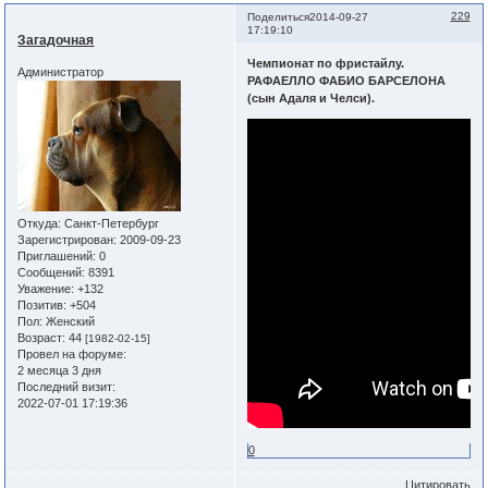
229
Поделиться
2014-09-27
17:19:10
Загадочная
Чемпионат по фристайлу.
Администратор
РАФАЕЛЛО ФАБИО БАРСЕЛОНА
(сын Адаля и Челси).
Откуда:
Санкт-Петербург
Зарегистрирован
: 2009-09-23
Приглашений:
0
Сообщений:
8391
Уважение:
+132
Позитив:
+504
Пол:
Женский
Возраст:
44
[1982-02-15]
Провел на форуме:
2 месяца 3 дня
Последний визит:
2022-07-01 17:19:36
0
Цитировать