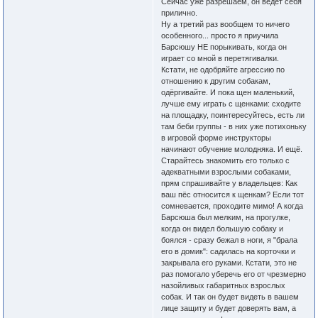
Сейчас уже разрешаем, он ведёт себя
прилично.
Ну а третий раз вообщем то ничего
особенного... просто я приучила
Барсюшу НЕ порыкивать, когда он
играет со мной в перетягивалки.
Кстати, не одобряйте агрессию по
отношению к другим собакам,
одёргивайте. И пока щен маленький,
лучше ему играть с щенками: сходите
на площадку, поинтересуйтесь, есть ли
там беби группы - в них уже потихоньку
в игровой форме инструкторы
начинают обучение молодняка. И ещё.
Старайтесь знакомить его только с
адекватными взрослыми собаками,
прям спрашивайте у владельцев: Как
ваш пёс относится к щенкам? Если тот
сомневается, проходите мимо! А когда
Барсюша был мелким, на прогулке,
когда он видел большую собаку и
боялся - сразу бежал в ноги, я "брала
его в домик": садилась на корточки и
закрывала его руками. Кстати, это не
раз помогало уберечь его от чрезмерно
назойливых габаритных взрослых
собак. И так он будет видеть в вашем
лице защиту и будет доверять вам, а