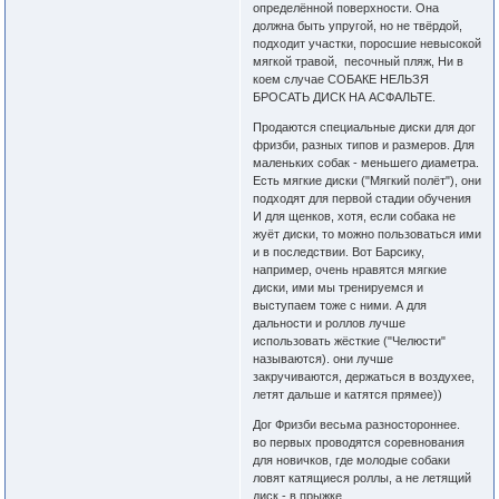
определённой поверхности. Она
должна быть упругой, но не твёрдой,
подходит участки, поросшие невысокой
мягкой травой, песочный пляж, Ни в
коем случае СОБАКЕ НЕЛЬЗЯ
БРОСАТЬ ДИСК НА АСФАЛЬТЕ.
Продаются специальные диски для дог
фризби, разных типов и размеров. Для
маленьких собак - меньшего диаметра.
Есть мягкие диски ("Мягкий полёт"), они
подходят для первой стадии обучения
И для щенков, хотя, если собака не
жуёт диски, то можно пользоваться ими
и в последствии. Вот Барсику,
например, очень нравятся мягкие
диски, ими мы тренируемся и
выступаем тоже с ними. А для
дальности и роллов лучше
использовать жёсткие ("Челюсти"
называются). они лучше
закручиваются, держаться в воздухее,
летят дальше и катятся прямее))
Дог Фризби весьма разностороннее.
во первых проводятся соревнования
для новичков, где молодые собаки
ловят катящиеся роллы, а не летящий
диск - в прыжке.