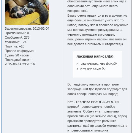
обнюхивания кустиков и весёлых игр с
собачками есть ещё много всего
интересного1
Барсу очень нравится и то и другое, но
ещё больше он обожает учить что то
новое) потому что в процессе обучения
Зарегистрирован
: 2013-02-04
мы не пользуемся принуждением, а
Приглашений:
0
учимся с помощью вкусняшек,
Сообщений:
278
поощрений игрой и лаской! поэтому он
Уважение:
+24
всё делает с огоньком и старается))
Позитив:
+18
Провел на форуме:
1 день 20 часов
ласковая написал(а):
Последний визит:
я тоже считаю, что фризби
2015-06-14 23:28:16
это не для ка де бо.
Вот, ещё хочу написать про такие
заблуждения! Дог-Фризби подходит для
собак совершенно разных пород!
Есть ТЕХНИКА БЕЗОПАСНОСТИ,
которой тренер уделяет особое
значение. Собаку учат правильно
приземляться (на четыре лапы), перед
прыжками проводится разминка,
растяжка, ещё во фризби можно играть
и тренероваться только на