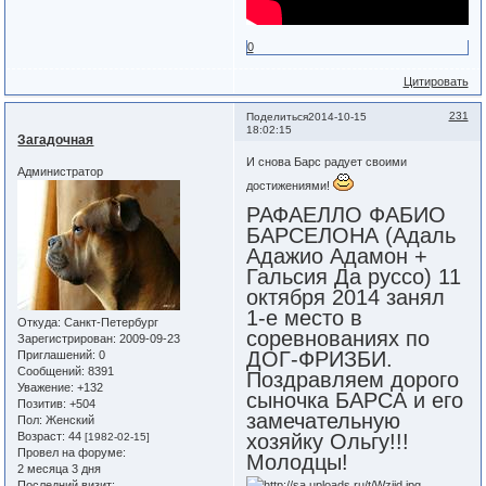
0
Цитировать
231
Поделиться
2014-10-15
18:02:15
Загадочная
И снова Барс радует своими
Администратор
достижениями!
РАФАЕЛЛО ФАБИО
БАРСЕЛОНА (Адаль
Адажио Адамон +
Гальсия Да руссо) 11
октября 2014 занял
1-е место в
Откуда:
Санкт-Петербург
соревнованиях по
Зарегистрирован
: 2009-09-23
ДОГ-ФРИЗБИ.
Приглашений:
0
Сообщений:
8391
Поздравляем дорого
Уважение:
+132
сыночка БАРСА и его
Позитив:
+504
замечательную
Пол:
Женский
Возраст:
44
хозяйку Ольгу!!!
[1982-02-15]
Провел на форуме:
Молодцы!
2 месяца 3 дня
Последний визит: