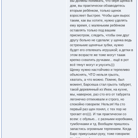
Вы должны понимать, что беря щенка в
дом, вы практически обзаводитесь
вторым ребёнком, только щенок
взрослеет быстрее. Чтобы щен вырос
таким, как вы хотите, нужно уделять
ему время, с маленьким ребёнком
оставлять только под вашим
присмотром, следить, чтобы они друг
другу больно не сделали: у щенка ведь
остренькие щенячьи зубки, нужно
будет его отвлекать игрушкой; а детки в
этом возрасте же тоже могут тааак
крепко схватить ручками... ещё в рот
всё тянут могут и укусить)))
Щенку нужно настойчиво и терпеливо
объяснять, ЧТО нельзя грызть,
хватать, а что можно. Помню, был
момент, Барсюша стал грызть табурет,
такой деревянный из Икеи, на кухне,
мы, наверное, раз сто его от табурета
легонечко отпихивали и строго, но
спокойно говорили: Нельзя! На сто
первый раз щен понял, с тех пор не
трогает его))). И так практически со
всем: с обувью... с разными коробками,
тумбочками и тд. Вообщем пришлось
запастись огромным терпением. Когда
Барс прикусывал руку, тоже говорили: