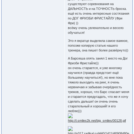
существуют соревнования на
ДАЛЬНОСТЬ и на ТОЧНОСТЬ броска.
ещё есть очень интересные состязания
по ДОГ ФРИЗБИ ФРИСТАЙЛУ (Фри
Фри) ))
всёму очень увлекательно и весело
обучаться!
Это я вкратце выделила самое важное,
попозже копирую статью нашего
тренера, она пишет более развёрнуто))
А Барсюша опять занял 1 место на Дог
Фризби Фристайле))
он очень старается, и уже многому
научился (правда предстоит ещё
большему научиться!), но мне пока
тяжело выходить на ринг, я очень
нервничаю и забываю очерёдность
трюков, хорошо, что Барс спасает меня
и старается предугадать, что же я хочу
сделать дальше! он очень очень
старательный и хороший! я его
люблю)))