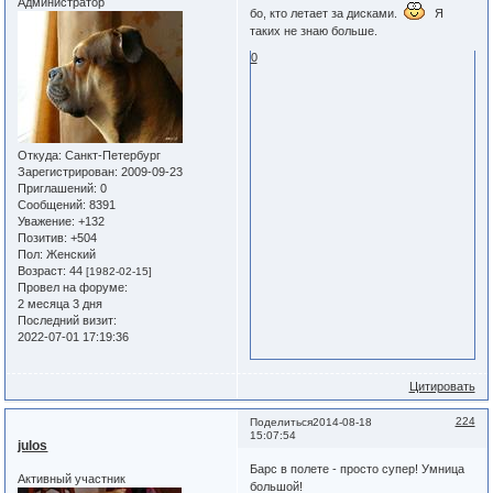
Администратор
бо, кто летает за дисками.
Я
таких не знаю больше.
0
Откуда:
Санкт-Петербург
Зарегистрирован
: 2009-09-23
Приглашений:
0
Сообщений:
8391
Уважение:
+132
Позитив:
+504
Пол:
Женский
Возраст:
44
[1982-02-15]
Провел на форуме:
2 месяца 3 дня
Последний визит:
2022-07-01 17:19:36
Цитировать
224
Поделиться
2014-08-18
15:07:54
julos
Барс в полете - просто супер! Умница
Активный участник
большой!