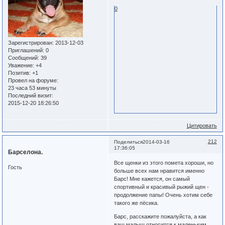
0
Зарегистрирован
: 2013-12-03
Приглашений:
0
Сообщений:
39
Уважение:
+4
Позитив:
+1
Провел на форуме:
23 часа 53 минуты
Последний визит:
2015-12-20 18:26:50
Цитировать
212
Поделиться
2014-03-16
17:36:05
Барселона.
Все щенки из этого помета хороши, но
Гость
больше всех нам нравится именно
Барс! Мне кажется, он самый
спортивный и красивый рыжий щен -
продолжение папы! Очень хотим себе
такого же пёсика.
Барс, расскажите пожалуйста, а как
ваш малыш относится к маленьким