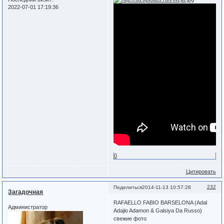
2022-07-01 17:19:36
0
Цитировать
232
Поделиться
2014-11-13 10:57:28
Загадочная
RAFAELLO FABIO BARSELONA (Adal
Администратор
Adajio Adamon & Galsiya Da Russo)
свежие фото