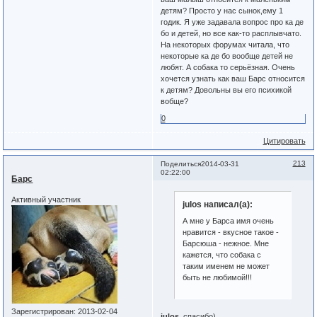
детям? Просто у нас сынок,ему 1
годик. Я уже задавала вопрос про ка де
бо и детей, но все как-то расплывчато.
На некоторых форумах читала, что
некоторые ка де бо вообще детей не
любят. А собака то серьёзная. Очень
хочется узнать как ваш Барс относится
к детям? Довольны вы его психикой
вобще?
0
Цитировать
213
Поделиться
2014-03-31
02:22:00
Барс
Активный участник
julos написал(а):
А мне у Барса имя очень
нравится - вкусное такое -
Барсюша - нежное. Мне
кажется, что собака с
таким именем не может
быть не любимой!!!
Зарегистрирован
: 2013-02-04
julos
, спасибо)