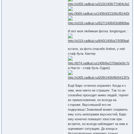
И вот моя любимая фотка :longtongue: :
кстати, за фото спасибо Алёне, у неё
стаф буль Хантер
и Насте - стаф буль Одри))
Ещё Барс отлично охраняет. Когда я с
ним, мне никто не страшен. Так то он
спокойно проходит мимо людей, терпит
их прикосновения, но всегда на
стороже. Вкусняшкой его не
подкупишь! Знакомый может скормить
ему хоть килограмм вкусностей, Барс
ему конечно помашет хвостом при
встрече, но всегда наблюдает за ним и
оценивает ситуацию. До конца и
беззаговорочно доверяет только