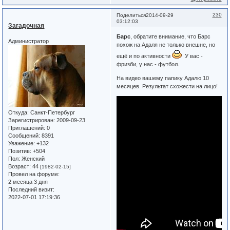
230
Поделиться
2014-09-29
03:12:03
Загадочная
Барс
, обратите внимание, что Барс
Администратор
похож на Адаля не только внешне, но
ещё и по активности
У вас -
фризби, у нас - футбол.
На видео вашему папику Адалю 10
месяцев. Результат схожести на лицо!
Откуда:
Санкт-Петербург
Зарегистрирован
: 2009-09-23
Приглашений:
0
Сообщений:
8391
Уважение:
+132
Позитив:
+504
Пол:
Женский
Возраст:
44
[1982-02-15]
Провел на форуме:
2 месяца 3 дня
Последний визит:
2022-07-01 17:19:36