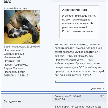
Барс
Активный участник
Алсу написал(а):
Я со свои тоже хочу пойти,
но ему только недавно
исполнилось полгода. Не
рано нам начинать?
И с чего начать занятия?
уже можно вам начинать))) только не
Зарегистрирован
: 2013-02-04
давайте прыгать высоко, это вредно в
Приглашений:
0
таком возрасте! Лучше обратиться к
Сообщений:
278
тренеру, чтобы он показал, как
Уважение:
+24
правильно кидать диски, чтобы
Позитив:
+18
избежать травм. Диски, кстати, тоже
Провел на форуме:
специальные - для ДОГ фризби нужно
1 день 20 часов
приобрести, человеческие не подходят!
Последний визит:
они слишком жёсткие. Удачи!
2015-06-14 23:28:16
0
Цитировать
223
Поделиться
2014-08-17
16:48:16
Загадочная
Барс, вероятно, один из первых ка де