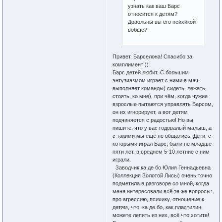
узнать как ваш Барс
относится к детям?
Довольны вы его психикой
вобще?
Привет, Барселона! Спасибо за
комплимент ))
Барс детей любит. С большим
энтузиазмом играет с ними в мяч,
выполняет команды( сидеть, лежать,
стоять, ко мне), при чём, когда чужие
взрослые пытаются управлять Барсом,
он их игнорирует, а вот детям
подчиняется с радостью! Но вы
пишите, что у вас годовалый малыш, а
с такими мы ещё не общались. Дети, с
которыми играл Барс, были не младше
пяти лет, в среднем 5-10 летние с ним
играли.
Заводчик ка де бо Юлия Геннадьевна
(Коллекция Золотой Лисы) очень точно
подметила в разговоре со мной, когда
меня интересовали всё те же вопросы:
про агрессию, психику, отношение к
детям, что: ка де бо, как пластилин,
можете лепить из них, всё что хотите!