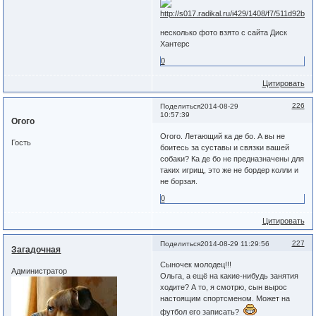
несколько фото взято с сайта Диск
Хантерс
0
Цитировать
226
Поделиться
2014-08-29
10:57:39
Огого
Огого. Летающий ка де бо. А вы не
Гость
боитесь за суставы и связки вашей
собаки? Ка де бо не предназначены для
таких игрищ, это же не бордер колли и
не борзая.
0
Цитировать
227
Поделиться
2014-08-29 11:29:56
Загадочная
Сыночек молодец!!!
Администратор
Ольга, а ещё на какие-нибудь занятия
ходите? А то, я смотрю, сын вырос
настоящим спортсменом. Может на
футбол его записать?