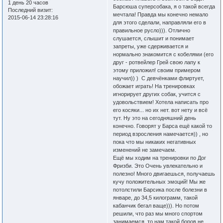
1 день 20 часов
Барсюша суперсобака, я о такой всегда
Последний визит:
мечтала! Правда мы конечно немало
2015-06-14 23:28:16
для этого сделали, направляли его в
правильное русло))). Отлично
слушается, слышит и понимает
запреты, уже сдерживается и
нормально знакомится с кобелями (его
друг - ротвейлер Грей свою лапу к
этому приложил! своим примером
научил)) ) С девчёнками флиртует,
обожает играть! На тренировках
игнорирует других собак, учится с
удовольствием! Хотела написать про
его косяки... но их нет. вот нету и всё
тут. Ну это на сегодняшний день
конечно. Говорят у Барса ещё какой то
период взросления намечается)) , но
пока что мы никаких негативных
изменений не замечаем.
Ещё мы ходим на тренировки по Дог
Фризби. Это Очень увлекательно и
полезно! Много двигаешься, получаешь
кучу положительных эмоций! Мы же
потолстили Барсика после болезни в
январе, до 34,5 килограмм, такой
кабанчик бегал ваще))). Но потом
решили, что раз мы много спортом
занимаемся, то нам такой боров не