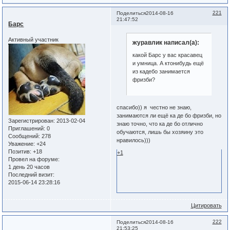
221
Поделиться
2014-08-16
21:47:52
Барс
Активный участник
журавлик написал(а):
какой Барс у вас красавец
и умница. А ктонибудь ещё
из кадебо занимается
фризби?
спасибо)) я честно не знаю,
занимаются ли ещё ка де бо фризби, но
Зарегистрирован
: 2013-02-04
знаю точно, что ка де бо отлично
Приглашений:
0
обучаются, лишь бы хозяину это
Сообщений:
278
нравилось)))
Уважение:
+24
Позитив:
+18
+1
Провел на форуме:
1 день 20 часов
Последний визит:
2015-06-14 23:28:16
Цитировать
222
Поделиться
2014-08-16
21:53:25