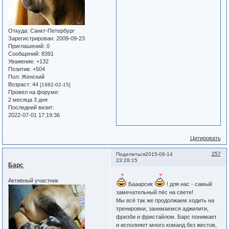
Откуда:
Санкт-Петербург
Зарегистрирован
: 2009-09-23
Приглашений:
0
Сообщений:
8391
Уважение:
+132
Позитив:
+504
Пол:
Женский
Возраст:
44
[1982-02-15]
Провел на форуме:
2 месяца 3 дня
Последний визит:
2022-07-01 17:19:36
Цитировать
257
Поделиться
2015-06-14
23:28:15
Барс
Активный участник
Бааарсик
! для нас - самый
замечательный пёс на свете!
Мы всё так же продолжаем ходить на
тренировки, занимаемся аджилити,
фризби и фристайлом. Барс понимает
и исполняет много команд без жестов,