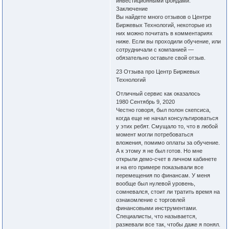
инвестиционными фондами.
Заключение
Вы найдете много отзывов о Центре
Биржевых Технологий, некоторые из
них можно почитать в комментариях
ниже. Если вы проходили обучение, или
сотрудничали с компанией —
обязательно оставьте свой отзыв.
23 Отзыва про Центр Биржевых
Технологий
Отличный сервис как оказалось
1980 Сентябрь 9, 2020
Честно говоря, был полон скепсиса,
когда еще не начал консультироваться
у этих ребят. Смущало то, что в любой
момент могли потребоваться
вложения, помимо оплаты за обучение.
А к этому я не был готов. Но мне
открыли демо-счет в личном кабинете
и на его примере показывали все
перемещения по финансам. У меня
вообще был нулевой уровень,
сомневался, стоит ли тратить время на
ознакомление с торговлей
финансовыми инструментами.
Специалисты, что называется,
разжевали все так, чтобы даже я понял.