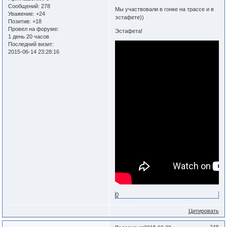
Сообщений:
278
Мы участвовали в гонке на трассе и в
Уважение:
+24
эстафете))
Позитив:
+18
Провел на форуме:
Эстафета!
1 день 20 часов
Последний визит:
2015-06-14 23:28:16
0
Цитировать
248