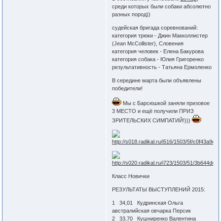
среди которых были собаки абсолютно
разных пород))
судейская бригада соревнований:
категория трюки - Джин Макколлистер
(Jean McCollister), Словения
категория человек - Елена Бакурова
категория собака - Юлия Григоренко
результативность - Татьяна Ермоленко
В середине марта были объявлены
победители!
Мы с Барсюшкой заняли призовое
3 МЕСТО и ещё получили ПРИЗ
ЗРИТЕЛЬСКИХ СИМПАТИЙ!)))
Класс Новички
РЕЗУЛЬТАТЫ ВЫСТУПЛЕНИЙ 2015:
1 34,01 Кудринская Ольга
австралийская овчарка Персик
2 33,70 Кушниренко Валентина