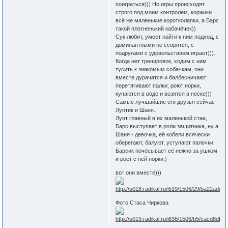
поиграться))) Но игры происходят
строго под моим контролем, коржики
всё же маленькие коротколапки, а Барс
такой плотненький кабачёчек))
Сук любит, умеет найти к ним подход, с
доминантными не ссорится, с
подругами с удовольствием играет))).
Когда нет тренировок, ходим с ним
тусить к знакомым собачкам, они
вместе дурачатся и балбесничают:
перетягивают палки, роют норки,
купаются в воде и возятся в песке)))
Самые лучшайшие его друзья сейчас -
Лунтик и Шаня.
Лунт главный в их маленькой стае,
Барс выступает в роли защитника, ну а
Шаня - девочка, её кобели всячески
оберегают, балуют, уступают палочки,
Барсик почёсывает её нежно за ушком
и роет с ней норки:)
вот они вместе)))
Фото Стаса Чиркова