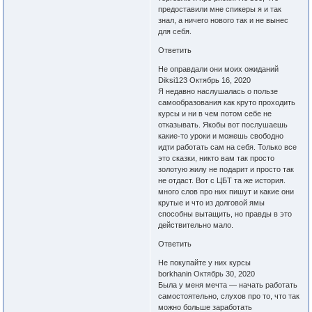
предоставили мне спикеры я и так
знал, а ничего нового так и не вынес
для себя.
Ответить
Не оправдали они моих ожиданий
Diksi123 Октябрь 16, 2020
Я недавно наслушалась о пользе
самообразования как круто проходить
курсы и ни в чем потом себе не
отказывать. Якобы вот послушаешь
какие-то уроки и можешь свободно
идти работать сам на себя. Только все
это сказки, никто вам так просто
золотую жилу не подарит и просто так
не отдаст. Вот с ЦБТ та же история.
много слов про них пишут и какие они
крутые и что из долговой ямы
способны вытащить, но правды в это
действительно мало.
Ответить
Не покупайте у них курсы
borkhanin Октябрь 30, 2020
Была у меня мечта — начать работать
самостоятельно, слухов про то, что так
можно больше заработать