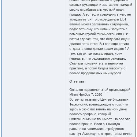
ежовых рукавицах и заставляет каждый
месяц отрабатывать жесткий план
продаж. А вот если сотрудник в него не
укладывается, то руководитель ЦБТ
вполне может запугивать сотрудника,
подослать ему «гонцов» и запугать с
помощью грубой физической силы. И
потом сделать так, что бедолага еще и
должен останется. Вы все еще хотите
отдавать свои деньги таким людям? А
тем, кто их так нахваливает, хочу
передать, что радоваться рановато.
Сначала примените эти знания на
практике, а потом будем говорить о
пользе продаваемых ими курсов.
Ответить
Остался недоволен этой организацией
Miron Ноябрь 7, 2020
Встречал отзывы о Центре Биржевых
Технологий, возвещающие о том, что
здесь можно поставить на ноги даже
полного профана, который
ничегошеньки не понимает. Но все это
полная брехня. Если вы никогда
раньше не занимались трейдингом,
вам тут Америку не откроют и вы точно