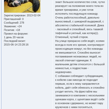
знает большое колличество слов, чутко
реагирует на положение моего тела во
время тренировки, и уже готов
исполнить последующую команду.
Зарегистрирован
: 2013-02-04
Очень работоспособный, довольно
Приглашений:
0
выносливый, с шикарной выдержкой, с
Сообщений:
278
абсолютно стабильной психикой. Дома
Уважение:
+24
- ласковый и спокойный, весь тааакой
Позитив:
+18
тюфячный и уютный, как котяра))).
Провел на форуме:
Отменный, чуткий сторож.
1 день 20 часов
Последний визит:
На улице прекрасно себя ведёт, хозяин
2015-06-14 23:28:16
всегда в поле его зрения, контролирует
происходящее вокруг, но без команды
не вмешивается. Спокойно выносит
поглаживания незнакомых людей, но
лаской отвечает единицам. К
маленьким детям относится с большой
нежностью, к подросткам -
недоверчиво.
С собаками соблюдает субординацию,
к кобелю сам никогда не подходит
первым, если к нему направляется
кобель, даёт себя обнюхать и спокойно
уходит метить. На фристайле мы
занимаемся в компании с несколькими
щенками корги, с щенятами ведёт себя
в основном сдержанно, но может пару
кружочков с ними погоняться,