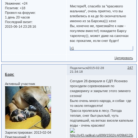
Уважение:
+24
МистериЯ, спасибо за "красивого
Позитив:
+18
мальчика", очень приятно, что вы
Провел на форуме:
влюбились в ка де бо окончательно
1 день 20 часов
именно из за Барсика))) хехе
Последний визит:
Вы, конечно же, приезжайте к нам -
2015-06-14 23:28:16
погуляем вместе!) покидаете Барсу
тарелочку)), может даже на саночках
вас прокатим, если снег будет!
+1
Цитировать
247
Поделиться
2015-02-28
21:34:18
Барс
Сегодня 28.февраля в СДП Ясенево
Активный участник
проходили соревнования по
скиджорингу и закрытие этого зимнего
сезона!
Было очень много народа, и собак- где
то около пятидесяти!
Трасса пролегала в лесу. Погода
теплая, снег был рыхлый, чуть
подтаявший, на ветках висели капельки
воды - очень красиво!
Зарегистрирован
: 2013-02-04
Приглашений:
0