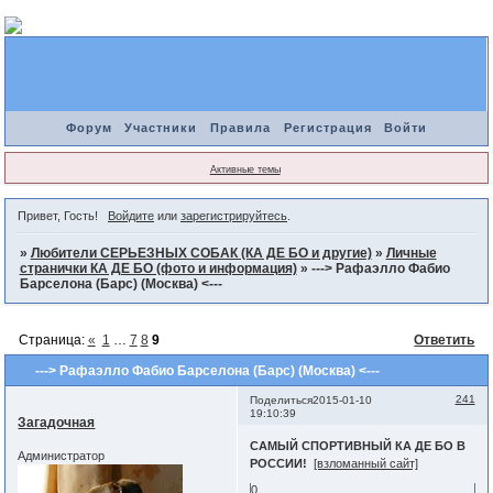
Форум
Участники
Правила
Регистрация
Войти
Активные темы
Привет, Гость!
Войдите
или
зарегистрируйтесь
.
»
Любители СЕРЬЕЗНЫХ СОБАК (КА ДЕ БО и другие)
»
Личные
странички КА ДЕ БО (фото и информация)
»
---> Рафаэлло Фабио
Барселона (Барс) (Москва) <---
Страница:
«
1
…
7
8
9
Ответить
---> Рафаэлло Фабио Барселона (Барс) (Москва) <---
241
Поделиться
2015-01-10
19:10:39
Загадочная
САМЫЙ СПОРТИВНЫЙ КА ДЕ БО В
Администратор
РОССИИ!
[взломанный сайт]
0