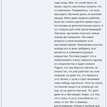
года назад. Мне это особо было не
нужно, просто захотелось освоить что-
то новенькое. Понравилось, что могу
проходить обучение дома, не выезжая
никуда. Имея дома грудного ребенка,
было бы сложно уделять время еще и
на поездки на дополнительные курсы. А
тут открыла для себя Центр Биржевой
Торговли, где можно получать новые
знания дистанционно. Кое-какие
вопросы у меня возникают и по
настоящее время. Невозможно изучить
вообще все в деле трейдинга, все
меняется и появляются разные
новшества. Поэтому радует, что в
любой момент я могу написать одному
из специалистов и задать вопрос.
Радует, что они берутся обучать не
только тех, кто уже работает на этом
поприще, но даже тех, кто пришел в
этот бизнес с нуля и горит желанием
чему-нибудь научиться. Хотя не скрою,
что многие вещи я не поняла до сих
пор, ну не даются они мне. Тут дело
даже не в обучающих людях, а в том,
что к чему-то есть способности, а к
чему-то нет. Вот к примеру
распознавание отбоев и пробоев для