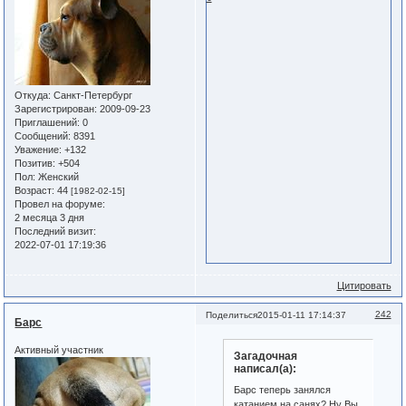
Откуда:
Санкт-Петербург
Зарегистрирован
: 2009-09-23
Приглашений:
0
Сообщений:
8391
Уважение:
+132
Позитив:
+504
Пол:
Женский
Возраст:
44
[1982-02-15]
Провел на форуме:
2 месяца 3 дня
Последний визит:
2022-07-01 17:19:36
Цитировать
242
Поделиться
2015-01-11 17:14:37
Барс
Активный участник
Загадочная
написал(а):
Барс теперь занялся
катанием на санях? Ну Вы