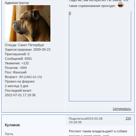
Надо же, как интересно! Не знала, что
Администратор
такие соревнования проходят.
0
Откуда:
Санкт-Петербург
Зарегистрирован
: 2009-09-23
Приглашений:
0
Сообщений:
8391
Уважение:
+132
Позитив:
+504
Пол:
Женский
Возраст:
44
[1982-02-15]
Провел на форуме:
2 месяца 3 дня
Последний визит:
2022-07-01 17:19:36
Цитировать
250
Поделиться
2015-02-28
23:26:56
Куликов
Респект таким владельцам!! и собаке
Гость