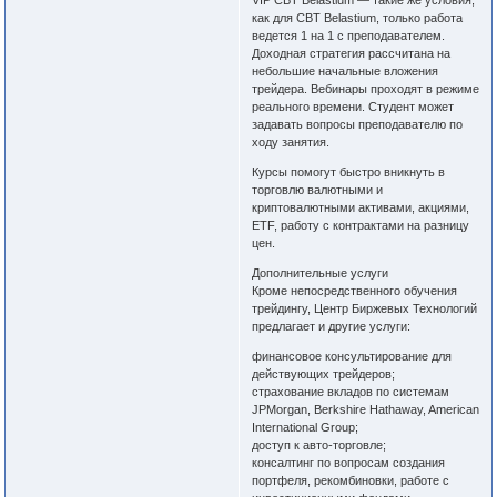
VIP CBT Belastium — такие же условия,
как для CBT Belastium, только работа
ведется 1 на 1 с преподавателем.
Доходная стратегия рассчитана на
небольшие начальные вложения
трейдера. Вебинары проходят в режиме
реального времени. Студент может
задавать вопросы преподавателю по
ходу занятия.
Курсы помогут быстро вникнуть в
торговлю валютными и
криптовалютными активами, акциями,
ETF, работу с контрактами на разницу
цен.
Дополнительные услуги
Кроме непосредственного обучения
трейдингу, Центр Биржевых Технологий
предлагает и другие услуги:
финансовое консультирование для
действующих трейдеров;
страхование вкладов по системам
JPMorgan, Berkshire Hathaway, American
International Group;
доступ к авто-торговле;
консалтинг по вопросам создания
портфеля, рекомбиновки, работе с