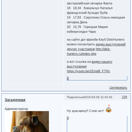
австралийская овчарка Фанта
18 18,34 Ковальчук Наталья
французский бульдог Буба
19 17,83 Сиротенко Ольга немецкая
овчарка Дина
20 15,78 Горецкая Мария
койкерхондье Чара
на сайте дог-фризби Клуб DiskHunters
можно посмотреть
видео выступлений
других участников
http://disk-
hunters.ru/index.php
а вот ссылка на
видео нашего
выступления
https://youtu.be/1EsIaB_FTRc
0
Цитировать
256
Поделиться
2015-03-26 11:41:01
Загадочная
Администратор
Ну красавец!!! Слов нет!
0