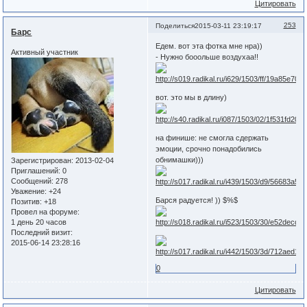
Цитировать
253
Поделиться
2015-03-11 23:19:17
Барс
Едем. вот эта фотка мне нра))
Активный участник
- Нужно бооольше воздухаа!!
вот. это мы в длину)
на финише: не смогла сдержать
эмоции, срочно понадобились
обнимашки)))
Зарегистрирован
: 2013-02-04
Приглашений:
0
Сообщений:
278
Уважение:
+24
Барся радуется! )) $%$
Позитив:
+18
Провел на форуме:
1 день 20 часов
Последний визит:
2015-06-14 23:28:16
0
Цитировать