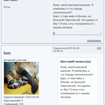
МистериЯ
Боже, какой красивый мальчик. Я
Гость
влюбилась в эту породу
окончательно!!!
Барс, я тоже живу в Москве, на
Большой Пироговской. Это далеко от
Вас? Очень хочу познакомиться с
вашим пёсиком.
0
Цитировать
246
Поделиться
2015-02-28
20:56:24
Барс
Активный участник
МистериЯ написал(а):
Боже, какой красивый
мальчик. Я влюбилась в
эту породу окончательно!!!
Барс, я тоже живу в
Москве, на Большой
Пироговской. Это далеко
от Вас? Очень хочу
познакомиться с вашим
Зарегистрирован
: 2013-02-04
пёсиком.
Приглашений:
0
Сообщений:
278