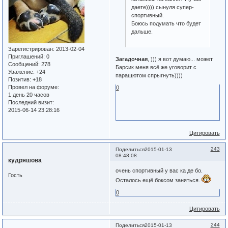
даете)))) сынуля супер-
спортивный.
Боюсь подумать что будет
дальше.
Зарегистрирован
: 2013-02-04
Приглашений:
0
Загадочная
, ))) я вот думаю... может
Сообщений:
278
Барсик меня всё же уговорит с
Уважение:
+24
паращютом спрыгнуть))))
Позитив:
+18
Провел на форуме:
0
1 день 20 часов
Последний визит:
2015-06-14 23:28:16
Цитировать
243
Поделиться
2015-01-13
08:48:08
кудряшова
очень спортивный у вас ка де бо.
Гость
Осталось ещё боксом заняться.
0
Цитировать
244
Поделиться
2015-01-13