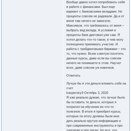
Вообще давно хотел попробовать себя
в работе с финансами. Был еще
вариант с банковскими вкладами. Но
проценты совсем не радовали. Да и от
меня там ничего не зависело.
Максимум, что требовалось от меня –
выбрать вид вклада. А условия и
проценты банк диктовал уже сам. Я
хотел делать что-то такое, в чем могу
полноценно принимать участие. И
работа с трейдинговыми биржами – это
то, что нужно. Всем советую посетить
данные курсы, даже если вы совсем
ничего не понимаете в этом. Научат
всех, даже совсем уж новичков.
Ответить
Лучше бы я эти деньги вложить себе на
счет
kaspersky9 Октябрь 3, 2020
Я уже реально думаю, что лучше было
бы оставить те деньги, которые я
потратил на обучение во что-то
полезное. В итоге я приобрел курсы,
которые по итогу должны были мне
дать реально крутую информацию и
про современные инструменты и про
торговлю и про риски. Но все, что