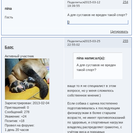
254
Поделиться
2015-03-12
19:39:55
nina
А для суставов не вреден такой спорт?
Гость
0
Цитировать
255
Поделиться
2015-03-25
22:55:02
Барс
Активный участник
nina написал(а):
А для суставов не вреден
такой спорт?
ваще то я не специалист в этом
вопросе, но у меня сложилось
собственное мнение:)
Зарегистрирован
: 2013-02-04
Если собака с щенка постепенно
Приглашений:
0
подготавливалась к последующим
Сообщений:
278
физнагрузкам в более старшем
Уважение:
+24
возрасте, не имеет противопоказаний
Позитив:
+18
по здоровью, и спортивные нагрузки
Провел на форуме:
владелец распределяет грамотно, с
1 день 20 часов
учётом веса и породных