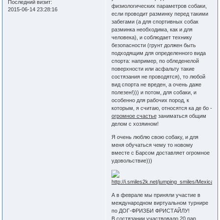
Последний визит:
физиологических параметров собаки,
2015-06-14 23:28:16
если проводит разминку перед такими
забегами (а для спортивных собак
разминка необходима, как и для
человека), и соблюдает технику
безопасности (грунт должен быть
подходящим для определенного вида
спорта: например, по обледенелой
поверхности или асфальту такие
состязания не проводятся), то любой
вид спорта не вреден, а очень даже
полезен!))) и потом, для собаки, и
особенно для рабочих пород, к
которым, я считаю, относятся ка де бо -
огромное счастье
заниматься общим
делом с хозяином!
Я очень люблю свою собаку, и для
меня обучаться чему то новому
вместе с Барсом доставляет огромное
удовольствие)))
А в феврале мы приняли участие в
международном виртуальном турнире
по ДОГ-ФРИЗБИ ФРИСТАЙЛУ!
В состязании участвовало
20 пар
,