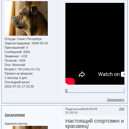
Откуда:
Санкт-Петербург
Зарегистрирован
: 2009-09-23
Приглашений:
0
Сообщений:
8391
Уважение:
+132
Позитив:
+504
Пол:
Женский
Возраст:
44
[1982-02-15]
Провел на форуме:
2 месяца 3 дня
Последний визит:
2022-07-01 17:19:36
0
Цитировать
260
Поделиться
2016-06-05
21:26:16
Загадочная
Настоящий спортсмен и
Администратор
красавец!