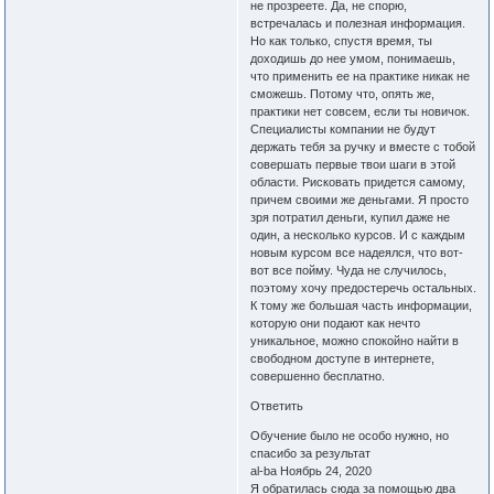
не прозреете. Да, не спорю,
встречалась и полезная информация.
Но как только, спустя время, ты
доходишь до нее умом, понимаешь,
что применить ее на практике никак не
сможешь. Потому что, опять же,
практики нет совсем, если ты новичок.
Специалисты компании не будут
держать тебя за ручку и вместе с тобой
совершать первые твои шаги в этой
области. Рисковать придется самому,
причем своими же деньгами. Я просто
зря потратил деньги, купил даже не
один, а несколько курсов. И с каждым
новым курсом все надеялся, что вот-
вот все пойму. Чуда не случилось,
поэтому хочу предостеречь остальных.
К тому же большая часть информации,
которую они подают как нечто
уникальное, можно спокойно найти в
свободном доступе в интернете,
совершенно бесплатно.
Ответить
Обучение было не особо нужно, но
спасибо за результат
al-ba Ноябрь 24, 2020
Я обратилась сюда за помощью два