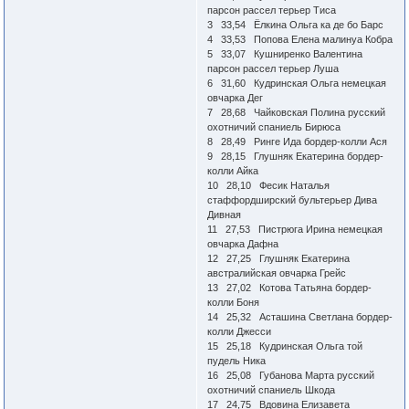
парсон рассел терьер Тиса
3 33,54 Ёлкина Ольга ка де бо Барс
4 33,53 Попова Елена малинуа Кобра
5 33,07 Кушниренко Валентина
парсон рассел терьер Луша
6 31,60 Кудринская Ольга немецкая
овчарка Дег
7 28,68 Чайковская Полина русский
охотничий спаниель Бирюса
8 28,49 Ринге Ида бордер-колли Ася
9 28,15 Глушняк Екатерина бордер-
колли Айка
10 28,10 Фесик Наталья
стаффордширский бультерьер Дива
Дивная
11 27,53 Пистрюга Ирина немецкая
овчарка Дафна
12 27,25 Глушняк Екатерина
австралийская овчарка Грейс
13 27,02 Котова Татьяна бордер-
колли Боня
14 25,32 Асташина Светлана бордер-
колли Джесси
15 25,18 Кудринская Ольга той
пудель Ника
16 25,08 Губанова Марта русский
охотничий спаниель Шкода
17 24,75 Вдовина Елизавета