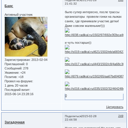
Поделиться
2015-02-28
21:41:32
Барс
было супер интересно, после трассы
Активный участник
организаторы провели гонки на лыжах
санях, где принимали участие детки!
Даже совсем маленькие!)))
и чуть постарше))
Зарегистрирован
: 2013-02-04
Приглашений:
0
Сообщений:
278
Уважение:
+24
Позитив:
+18
Провел на форуме:
1 день 20 часов
Последний визит:
2015-06-14 23:28:16
0
Цитировать
249
Поделиться
2015-02-28
22:44:58
Загадочная