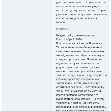
действительно много. Но мне кажется,
что это просто лапша, которую уже
пихают везде где только можно. Сервис
ужасный, они не могут даже нормально
предоставить данные, о чем еще
говорить.
Ответить
Вещает сайт, конечно, красиво
Кокс Ноябрь 1, 2020
Все рассчитано в Центре Биржевых
Технологий на то, чтобы заманить в
свои сети как можно больше наивных
людей, желающих обучиться всему и
сразу в короткие сроки. Причем для
обучения не нужно покидать стен
родного дома, достаточно просто
включить компьютер и якобы сейчас
там вас всему научат. Люди ведутся на
красивую рекламу, совершенно не
задумываясь о том, что они могут
остаться и без денег, и без знаний. Ну
что ж, лох не мамонт, не вымрет. Я
просто обомлел, когда узнал, что
руководитель организации – не такой
уж простой человек. От него есть
пострадавшие не только в финансовом
плане. Своих работников он держит в