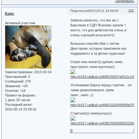
Цитировать
252
Поделиться
2015-03-11 23:08:43
Барс
Забыла написать, что мы же с
Активный участник
Барсиком в СДП Ясенево заняли 7
место, что для дебютантов очень и
очень хороший результат!))
Большое спасибо Ире с питом
Декстером, которые приезжали нас
поддержать! и за фотки чудесные!
Скоро наш выкат))) думаю, кому
пристроить свою курточку))
Зарегистрирован
: 2013-02-04
Приглашений:
0
Сообщений:
278
Успокаиваю Барса перед стартом... он
Уважение:
+24
тааак разволновался, прям
Позитив:
+18
лаял...лаял...))
Провел на форуме:
1 день 20 часов
Последний визит:
2015-06-14 23:28:16
Стартуем))) юююуухууу))
0