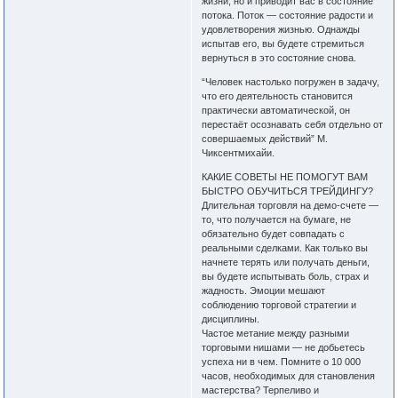
жизни, но и приводит вас в состояние
потока. Поток — состояние радости и
удовлетворения жизнью. Однажды
испытав его, вы будете стремиться
вернуться в это состояние снова.
“Человек настолько погружен в задачу,
что его деятельность становится
практически автоматической, он
перестаёт осознавать себя отдельно от
совершаемых действий” М.
Чиксентмихайи.
КАКИЕ СОВЕТЫ НЕ ПОМОГУТ ВАМ
БЫСТРО ОБУЧИТЬСЯ ТРЕЙДИНГУ?
Длительная торговля на демо-счете —
то, что получается на бумаге, не
обязательно будет совпадать с
реальными сделками. Как только вы
начнете терять или получать деньги,
вы будете испытывать боль, страх и
жадность. Эмоции мешают
соблюдению торговой стратегии и
дисциплины.
Частое метание между разными
торговыми нишами — не добьетесь
успеха ни в чем. Помните о 10 000
часов, необходимых для становления
мастерства? Терпеливо и