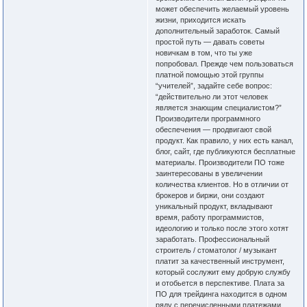
может обеспечить желаемый уровень
жизни, приходится искать
дополнительный заработок. Самый
простой путь — давать советы
новичкам в том, что ты уже
попробовал. Прежде чем пользоваться
платной помощью этой группы
“учителей”, задайте себе вопрос:
“действительно ли этот человек
является знающим специалистом?”
Производители программного
обеспечения — продвигают свой
продукт. Как правило, у них есть канал,
блог, сайт, где публикуются бесплатные
материалы. Производители ПО тоже
заинтересованы в увеличении
количества клиентов. Но в отличии от
брокеров и биржи, они создают
уникальный продукт, вкладывают
время, работу программистов,
идеологию и только после этого хотят
заработать. Профессиональный
строитель / стоматолог / музыкант
платит за качественный инструмент,
который сослужит ему добрую службу
и отобьется в перспективе. Плата за
ПО для трейдинга находится в одном
ряду с перечисленными платежами.