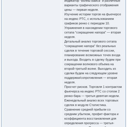
индикатор “Волны Вайса” и различные
варианты графического отображения
цены — первая неделя.
Изучение истории торгов на фьючерсе
на индекс РТС, с использованием
графиков ренко с периодом 10.
Упражнения в нахождении торгового
сетапа “сокращение напора” — вторая
неделя.
Детальный анализ торгового сетапа
“сокращение напора” без реальных
сделок в течение торговой сессии,
планирование возможных точек входа
и выхода. Входить в сделку будем при
сокращении волнового объема на
второй-третьей волне. Выходить из
сделки будем на следующем уровне
поддержки/сопротивления — вторая
неделя.
Просчет рисков. Торговля 1 контрактом
фьючерса на индекс РТС со стопом 2
ренко-бара — третья-девятая недели.
Еженедельный анализ всех торговых
сделок в модуле Статистика.
Сравнение средней прибыли со
средним убытком, профит-фактора и
коэффициента восстановления для
определения прогресса — третья-