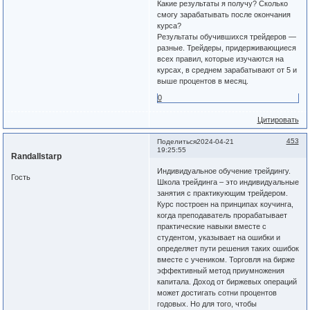
Какие результаты я получу? Сколько
смогу зарабатывать после окончания
курса?
Результаты обучившихся трейдеров —
разные. Трейдеры, придерживающиеся
всех правил, которые изучаются на
курсах, в среднем зарабатывают от 5 и
выше процентов в месяц.
0
Цитировать
453
Поделиться
2024-04-21
19:25:55
Randallstarp
Индивидуальное обучение трейдингу.
Гость
Школа трейдинга – это индивидуальные
занятия с практикующим трейдером.
Курс построен на принципах коучинга,
когда преподаватель прорабатывает
практические навыки вместе с
студентом, указывает на ошибки и
определяет пути решения таких ошибок
вместе с учеником. Торговля на бирже
эффективный метод приумножения
капитала. Доход от биржевых операций
может достигать сотни процентов
годовых. Но для того, чтобы