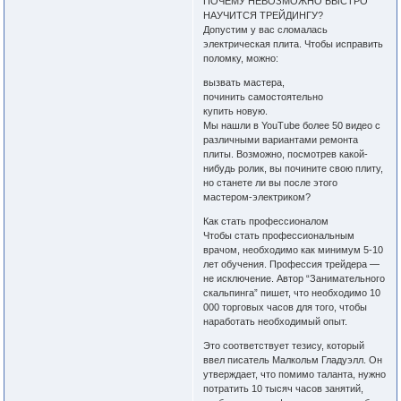
ПОЧЕМУ НЕВОЗМОЖНО БЫСТРО
НАУЧИТСЯ ТРЕЙДИНГУ?
Допустим у вас сломалась
электрическая плита. Чтобы исправить
поломку, можно:
вызвать мастера,
починить самостоятельно
купить новую.
Мы нашли в YouTube более 50 видео с
различными вариантами ремонта
плиты. Возможно, посмотрев какой-
нибудь ролик, вы почините свою плиту,
но станете ли вы после этого
мастером-электриком?
Как стать профессионалом
Чтобы стать профессиональным
врачом, необходимо как минимум 5-10
лет обучения. Профессия трейдера —
не исключение. Автор “Занимательного
скальпинга” пишет, что необходимо 10
000 торговых часов для того, чтобы
наработать необходимый опыт.
Это соответствует тезису, который
ввел писатель Малкольм Гладуэлл. Он
утверждает, что помимо таланта, нужно
потратить 10 тысяч часов занятий,