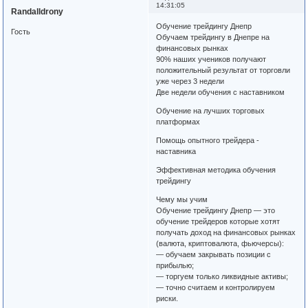
14:31:05
Randalldrony
Обучение трейдингу Днепр
Гость
Обучаем трейдингу в Днепре на
финансовых рынках
90% наших учеников получают
положительный результат от торговли
уже через 3 недели
Две недели обучения с наставником
Обучение на лучших торговых
платформах
Помощь опытного трейдера -
наставника
Эффективная методика обучения
трейдингу
Чему мы учим
Обучение трейдингу Днепр — это
обучение трейдеров которые хотят
получать доход на финансовых рынках
(валюта, криптовалюта, фьючерсы):
— обучаем закрывать позиции с
прибылью;
— торгуем только ликвидные активы;
— точно считаем и контролируем
риски.