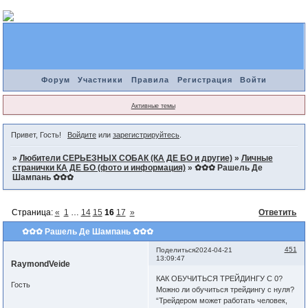
Форум
Участники
Правила
Регистрация
Войти
Активные темы
Привет, Гость!
Войдите
или
зарегистрируйтесь
.
»
Любители СЕРЬЕЗНЫХ СОБАК (КА ДЕ БО и другие)
»
Личные
странички КА ДЕ БО (фото и информация)
»
✿✿✿ Рашель Де
Шампань ✿✿✿
Страница:
«
1
…
14
15
16
17
»
Ответить
✿✿✿ Рашель Де Шампань ✿✿✿
451
Поделиться
2024-04-21
13:09:47
RaymondVeide
КАК ОБУЧИТЬСЯ ТРЕЙДИНГУ С 0?
Гость
Можно ли обучиться трейдингу с нуля?
“Трейдером может работать человек,