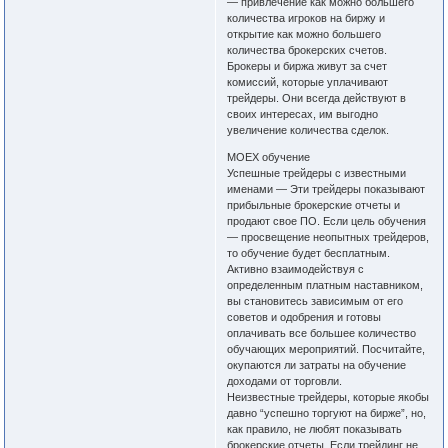
— привлечение как можно большего
количества игроков на биржу и
открытие как можно большего
количества брокерских счетов.
Брокеры и биржа живут за счет
комиссий, которые уплачивают
трейдеры. Они всегда действуют в
своих интересах, им выгодно
увеличение количества сделок.
MOEX обучение
Успешные трейдеры с известными
именами — Эти трейдеры показывают
прибыльные брокерские отчеты и
продают свое ПО. Если цель обучения
— просвещение неопытных трейдеров,
то обучение будет бесплатным.
Активно взаимодействуя с
определенным платным наставником,
вы становитесь зависимым от его
советов и одобрения и готовы
оплачивать все большее количество
обучающих мероприятий. Посчитайте,
окупаются ли затраты на обучение
доходами от торговли.
Неизвестные трейдеры, которые якобы
давно “успешно торгуют на бирже”, но,
как правило, не любят показывать
брокерские отчеты. Если трейдинг не