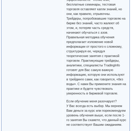
бесплатные семинары, тестовая
торговля оставляют капли знаний, но
они, как правило, отрывочны.
Трейдеры, попробовавшие торговлю на
бирже без знаний, часто жалеют об
этом, и, потеряв часть средств,
начинают обучаться с азов.
Правильная методика обучения
предполагает изложение новой
информации от простого к сложному,
структурируя ее, чередуя
теоретические занятия с практикой
торговли. Практикующие трейдеры,
аналитики, специалисты TradingInfo
готовят для Вас самую важную
информацию, которую они используют
в трейдинге сами, как говорится, «без
воды». С нами Вы примените знания на
практике и будете чувствовать
уверенность в биржевой торговле.
Если обучение меня разочарует?
У Вас всегда есть выбор. Мы вернем
Вам деньги за курс или порекомендуем
уровень обучения выше, если после 1-
го занятия Вы скажете, что данный курс
не соответствует Вашим ожиданиям.