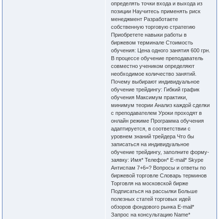
определять точки входа и выхода из
позиции Научитесь применять риск
менеджмент Разработаете
собственную торговую стратегию
Приобретете навыки работы в
биржевом терминале Стоимость
обучения: Цена одного занятия 600 грн.
В процессе обучение преподаватель
совместно учеником определяют
необходимое количество занятий.
Почему выбирают индивидуальное
обучение трейдингу: Гибкий график
обучения Максимум практики,
минимум теории Анализ каждой сделки
с преподавателем Уроки проходят в
онлайн режиме Программа обучения
адаптируется, в соответствии с
уровнем знаний трейдера Что бы
записаться на индивидуальное
обучение трейдингу, заполните форму-
заявку: Имя* Телефон* E-mail* Skype
Антиспам 7+6=? Вопросы и ответы по
биржевой торговле Словарь терминов
Торговля на московской бирже
Подписаться на рассылки Больше
полезных статей торговых идей
обзоров фондового рынка E-mail*
Запрос на консультацию Name*