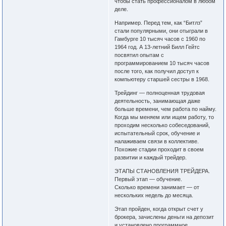
чтобы стать профессионалом в любом
деле.
Например. Перед тем, как “Битлз”
стали популярными, они отыграли в
Гамбурге 10 тысяч часов с 1960 по
1964 год. А 13-летний Билл Гейтс
посвятил опытам с
программированием 10 тысяч часов
после того, как получил доступ к
компьютеру старшей сестры в 1968.
Трейдинг — полноценная трудовая
деятельность, занимающая даже
больше времени, чем работа по найму.
Когда мы меняем или ищем работу, то
проходим несколько собеседований,
испытательный срок, обучение и
налаживаем связи в коллективе.
Похожие стадии проходит в своем
развитии и каждый трейдер.
ЭТАПЫ СТАНОВЛЕНИЯ ТРЕЙДЕРА.
Первый этап — обучение.
Сколько времени занимает — от
нескольких недель до месяца.
Этап пройден, когда открыт счет у
брокера, зачислены деньги на депозит
и установлено программное