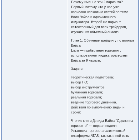
Почему именно эти 2 варианта?
Первый, потому что у нас уже
написано несколько статей по теме
Волн Вайса и одноименного
индикатора. Второй же вариант —
естественный для всех трейдеров,
изучающих объемный анализ.
План 1. Обучение трейдингу по волнам
Вайса
Цель — прибыльная торговля с
использованием индикатора волны
Вайса за 9 недель.
Задачи:
теоретическая подготовка;
выбор ПО;
выбор инструментов;
бумажная торговля;
реальная торговля;
ведение торгового дневника.
Действия по выполнению задач и
сроки:
Чтение книги Дэвида Вайса “Сделки на
горизонте” — первая неделя;
Установка торгово-аналитической
платформы ATAS, так как в ней есть