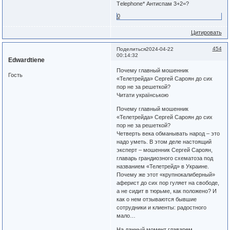
Тelephone* Антиспам 3+2=?
0
Цитировать
454
Поделиться
2024-04-22
00:14:32
Edwardtiene
Почему главный мошенник
Гость
«Телетрейда» Сергей Сароян до сих
пор не за решеткой?
Читати українською
Почему главный мошенник
«Телетрейда» Сергей Сароян до сих
пор не за решеткой?
Четверть века обманывать народ – это
надо уметь. В этом деле настоящий
эксперт – мошенник Сергей Сароян,
главарь грандиозного схематоза под
названием «Телетрейд» в Украине.
Почему же этот «крупнокалиберный»
аферист до сих пор гуляет на свободе,
а не сидит в тюрьме, как положено? И
как о нем отзываются бывшие
сотрудники и клиенты: радостного
мало…
На данный момент главарем