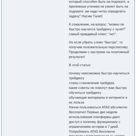
который способен быть на подхвате, а
прилежные ученики не умеют быть на
подхвате: им надо четко определить
задачу” Насим Талеб
К сожалению, на вопрос: “можно ли
быстро научится трейдингу с нуля?”
самый правдивый ответ: “нет”.
Но если убрать слово “быстро”, то
получим положительную перспективу.
Продолжим с настроем на позитивный
результат!
В этой статье:
почему невозможно быстро научиться
трейдингу
этапы становления трейдера
какие советы не помогут вам быстро
обучиться трейдингу
обучающие материалы в интернете и
их польза
Начни пользоваться ATAS абсолютно
бесплатно! Первые две недели
использования платформы дают
доступ к полному функционалу с
ограничением истории в 7 дней.
Попробовать ATAS бесплатно