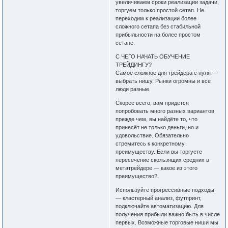
увеличиваем сроки реализации задачи,
торгуем только простой сетап. Не
переходим к реализации более
сложного сетапа без стабильной
прибыльности на более простом
сетапе.
С ЧЕГО НАЧАТЬ ОБУЧЕНИЕ
ТРЕЙДИНГУ?
Самое сложное для трейдера с нуля —
выбрать нишу. Рынки огромны и все
люди разные.
Скорее всего, вам придется
попробовать много разных вариантов
прежде чем, вы найдёте то, что
принесёт не только деньги, но и
удовольствие. Обязательно
стремитесь к конкретному
преимуществу. Если вы торгуете
пересечение скользящих средних в
метатрейдере — какое из этого
преимущество?
Используйте прогрессивные подходы
— кластерный анализ, футпринт,
подключайте автоматизацию. Для
получения прибыли важно быть в числе
первых. Возможные торговые ниши мы