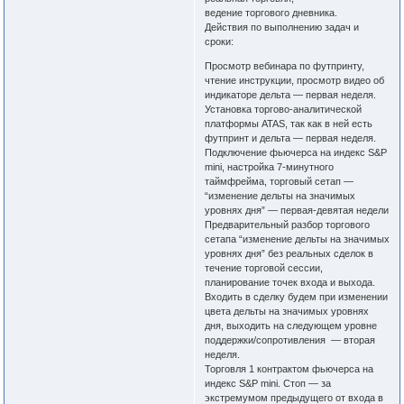
ведение торгового дневника.
Действия по выполнению задач и
сроки:
Просмотр вебинара по футпринту,
чтение инструкции, просмотр видео об
индикаторе дельта — первая неделя.
Установка торгово-аналитической
платформы ATAS, так как в ней есть
футпринт и дельта — первая неделя.
Подключение фьючерса на индекс S&P
mini, настройка 7-минутного
таймфрейма, торговый сетап —
“изменение дельты на значимых
уровнях дня” — первая-девятая недели
Предварительный разбор торгового
сетапа “изменение дельты на значимых
уровнях дня” без реальных сделок в
течение торговой сессии,
планирование точек входа и выхода.
Входить в сделку будем при изменении
цвета дельты на значимых уровнях
дня, выходить на следующем уровне
поддержки/сопротивления — вторая
неделя.
Торговля 1 контрактом фьючерса на
индекс S&P mini. Стоп — за
экстремумом предыдущего от входа в