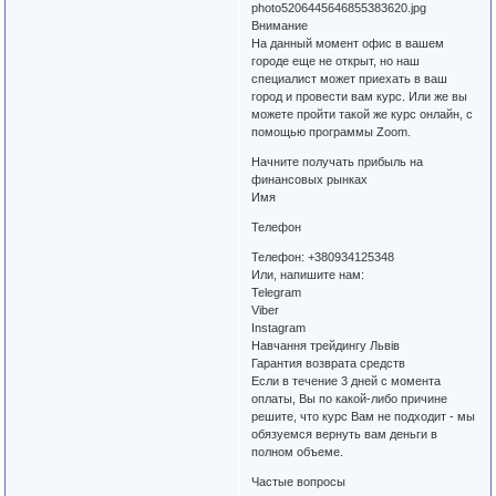
photo5206445646855383620.jpg
Внимание
На данный момент офис в вашем
городе еще не открыт, но наш
специалист может приехать в ваш
город и провести вам курс. Или же вы
можете пройти такой же курс онлайн, с
помощью программы Zoom.
Начните получать прибыль на
финансовых рынках
Имя
Телефон
Телефон: +380934125348
Или, напишите нам:
Telegram
Viber
Instagram
Навчання трейдингу Львів
Гарантия возврата средств
Если в течение 3 дней с момента
оплаты, Вы по какой-либо причине
решите, что курс Вам не подходит - мы
обязуемся вернуть вам деньги в
полном объеме.
Частые вопросы