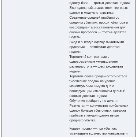
сделку бара — третья-девятая недели.
Еженедельный анализ всех торговых
сделок в модуле статистика.
Сравнение средней прибыли со
средним убытком, профит-фактора и
коэффициента восстановления для
оценки прогресса — третья-девятая
недели.
Вход и выход в сделку лимитными
ордерами — четвёртая-девятая
недели.
Торговля 2 контрактами с
одновременным уменьшением
размера стопа — шестая-девятая
недели.
Торговля более продвинутого сетапа
“иссякание продаж на уровне
максимума/минимума дня с
последующим изменением дельты” —
шестая-девятая недели.
Обучение трейдингу по дельте
Результат — количество прибыльных
сделок больше убыточных, средняя
прибыль в каждой сделке выше
среднего убытка.
Корректировки — при убытках
уменьшаем количество контрактов и