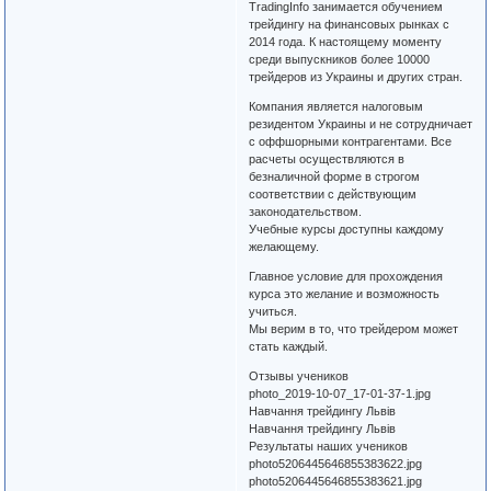
TradingInfo занимается обучением
трейдингу на финансовых рынках с
2014 года. К настоящему моменту
среди выпускников более 10000
трейдеров из Украины и других стран.
Компания является налоговым
резидентом Украины и не сотрудничает
с оффшорными контрагентами. Все
расчеты осуществляются в
безналичной форме в строгом
соответствии с действующим
законодательством.
Учебные курсы доступны каждому
желающему.
Главное условие для прохождения
курса это желание и возможность
учиться.
Мы верим в то, что трейдером может
стать каждый.
Отзывы учеников
photo_2019-10-07_17-01-37-1.jpg
Навчання трейдингу Львів
Навчання трейдингу Львів
Результаты наших учеников
photo5206445646855383622.jpg
photo5206445646855383621.jpg