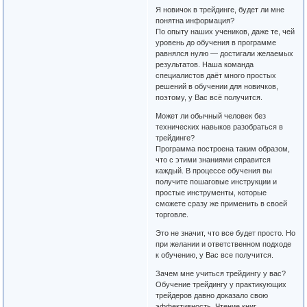
Я новичок в трейдинге, будет ли мне
понятна информация?
По опыту наших учеников, даже те, чей
уровень до обучения в программе
равнялся нулю — достигали желаемых
результатов. Наша команда
специалистов даёт много простых
решений в обучении для новичков,
поэтому, у Вас всё получится.
Может ли обычный человек без
технических навыков разобраться в
трейдинге?
Программа построена таким образом,
что с этими знаниями справится
каждый. В процессе обучения вы
получите пошаговые инструкции и
простые инструменты, которые
сможете сразу же применить в своей
торговле.
Это не значит, что все будет просто. Но
при желании и ответственном подходе
к обучению, у Вас все получится.
Зачем мне учиться трейдингу у вас?
Обучение трейдингу у практикующих
трейдеров давно доказало свою
эффективность. Чтение книг,