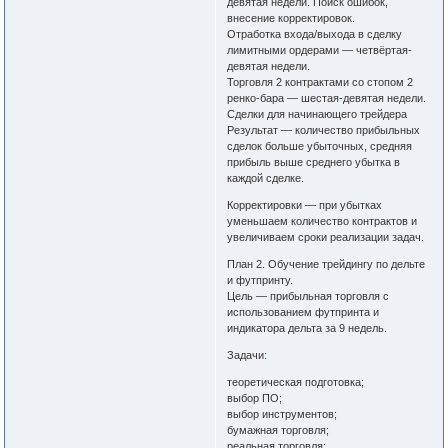
девятая недели. Поиск ошибок,
внесение корректировок.
Отработка входа/выхода в сделку
лимитными ордерами — четвёртая-
девятая недели.
Торговля 2 контрактами со стопом 2
ренко-бара — шестая-девятая недели.
Сделки для начинающего трейдера
Результат — количество прибыльных
сделок больше убыточных, средняя
прибыль выше среднего убытка в
каждой сделке.
Корректировки — при убытках
уменьшаем количество контрактов и
увеличиваем сроки реализации задач.
План 2. Обучение трейдингу по дельте
и футпринту.
Цель — прибыльная торговля с
использованием футпринта и
индикатора дельта за 9 недель.
Задачи:
теоретическая подготовка;
выбор ПО;
выбор инструментов;
бумажная торговля;
реальная торговля;