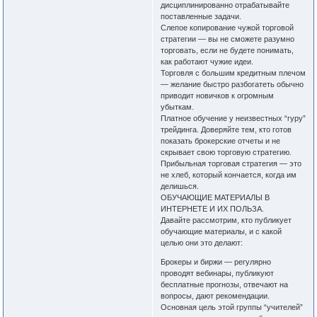
дисциплинированно отрабатывайте
поставленные задачи.
Слепое копирование чужой торговой
стратегии — вы не сможете разумно
торговать, если не будете понимать,
как работают чужие идеи.
Торговля с большим кредитным плечом
— желание быстро разбогатеть обычно
приводит новичков к огромным
убыткам.
Платное обучение у неизвестных “гуру”
трейдинга. Доверяйте тем, кто готов
показать брокерские отчеты и не
скрывает свою торговую стратегию.
Прибыльная торговая стратегия — это
не хлеб, который кончается, когда им
делишься.
ОБУЧАЮЩИЕ МАТЕРИАЛЫ В
ИНТЕРНЕТЕ И ИХ ПОЛЬЗА.
Давайте рассмотрим, кто публикует
обучающие материалы, и с какой
целью они это делают:
Брокеры и биржи — регулярно
проводят вебинары, публикуют
бесплатные прогнозы, отвечают на
вопросы, дают рекомендации.
Основная цель этой группы “учителей”