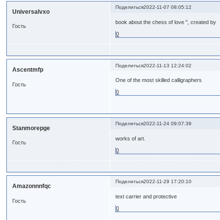
Поделиться
2022-11-07 08:05:12
Universalvxo
book about the chess of love ", created by
Гость
0
Поделиться
2022-11-13 12:24:02
Ascentmfp
One of the most skilled calligraphers
Гость
0
Поделиться
2022-11-24 09:07:39
Stanmorepge
works of art.
Гость
0
Поделиться
2022-11-29 17:20:10
Amazonnnfqc
text carrier and protective
Гость
0