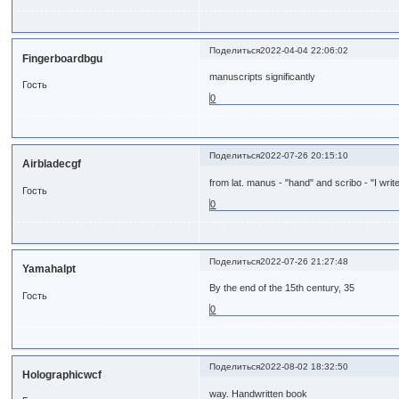
Поделиться
2022-04-04 22:06:02
Fingerboardbgu
manuscripts significantly
Гость
0
Поделиться
2022-07-26 20:15:10
Airbladecgf
from lat. manus - "hand" and scribo - "I write
Гость
0
Поделиться
2022-07-26 21:27:48
Yamahalpt
By the end of the 15th century, 35
Гость
0
Поделиться
2022-08-02 18:32:50
Holographicwcf
way. Handwritten book