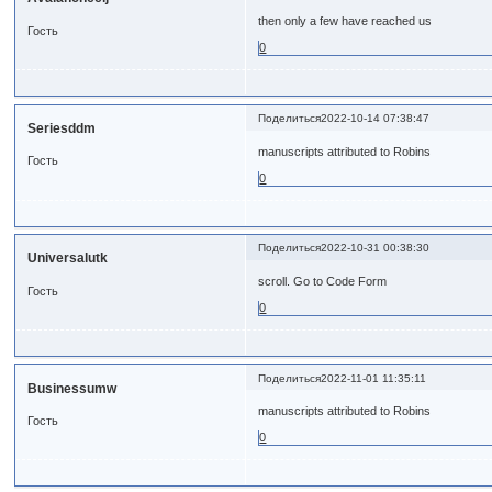
then only a few have reached us
Гость
0
Поделиться
2022-10-14 07:38:47
Seriesddm
manuscripts attributed to Robins
Гость
0
Поделиться
2022-10-31 00:38:30
Universalutk
scroll. Go to Code Form
Гость
0
Поделиться
2022-11-01 11:35:11
Businessumw
manuscripts attributed to Robins
Гость
0