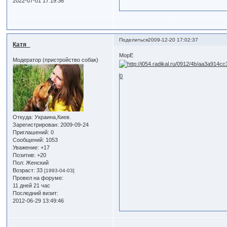
2022-07-01 17:19:36
Поделиться
2009-12-20 17:02:37
Катя_
МорЕ
Модератор (пристройство собак)
0
Откуда:
Украина,Киев.
Зарегистрирован
: 2009-09-24
Приглашений:
0
Сообщений:
1053
Уважение:
+17
Позитив:
+20
Пол:
Женский
Возраст:
33
[1993-04-03]
Провел на форуме:
11 дней 21 час
Последний визит:
2012-06-29 13:49:46