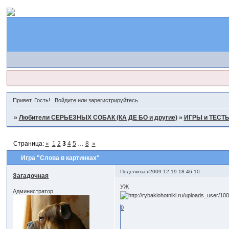
Привет, Гость!
Войдите
или
зарегистрируйтесь
.
»
Любители СЕРЬЕЗНЫХ СОБАК (КА ДЕ БО и другие)
»
ИГРЫ и ТЕСТЫ
Страница:
«
1
2
3
4
5
…
8
»
Игра "Слова в картинках"
Поделиться
2009-12-19 18:46:10
Загадочная
УЖ
Администратор
0