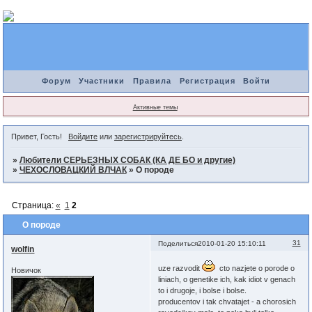
Форум
Участники
Правила
Регистрация
Войти
Активные темы
Привет, Гость!
Войдите
или
зарегистрируйтесь
.
»
Любители СЕРЬЕЗНЫХ СОБАК (КА ДЕ БО и другие)
»
ЧЕХОСЛОВАЦКИЙ ВЛЧАК
»
О породе
Страница:
«
1
2
О породе
31
Поделиться
2010-01-20 15:10:11
wolfin
uze razvodit
cto nazjete o porode o
Новичок
liniach, o genetike ich, kak idiot v genach
to i drugoje, i bolse i bolse.
producentov i tak chvatajet - a chorosich