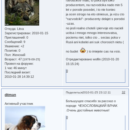
ravodcikov malo, to poka byli tolko
producentom, na razvodcika nado min 5
let v porode posedet, i to nie koniec
ja ocen strogo na eto otniesus, ja vizu cto
"razvodciki"- producenty delajet s porodoi
-uzas.
no jesli realno choteli i piervoje eto nacieli
Откуда:
Litva
ucitsa i mnogo mnogo interesovatsa,
Зарегистрирован
: 2010-01-15
Приглашений:
0
pociemu niet, tolko cto .. secias poka v
Сообщений:
9
Rusii ani kobelei ani suk chorosich nietu (
Уважение:
+2
Позитив:
0
no budet
) to imiejete cas na vsio.
Пол:
Женский
Возраст:
47
Отредактировано wolfin (2010-01-20
[1978-09-25]
Провел на форуме:
15:15:24)
1 час 46 минут
0
Последний визит:
2010-01-28 14:39:12
32
Поделиться
2010-01-25 23:12:11
ditman
Большущее спасибо за рассказ о
Активный участник
породе ЧЕХОСЛОВАЦКИЙ ВЛЧАК
.Очень достойные животные!
0