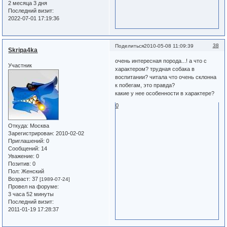
2 месяца 3 дня
Последний визит:
2022-07-01 17:19:36
38
Поделиться
2010-05-08 11:09:39
Skripa4ka
очень интересная порода...! а что с
Участник
характером? трудная собака в
воспитании? читала что очень склонна
к побегам, это правда?
какие у нее особенности в характере?
0
Откуда:
Москва
Зарегистрирован
: 2010-02-02
Приглашений:
0
Сообщений:
14
Уважение:
0
Позитив:
0
Пол:
Женский
Возраст:
37
[1989-07-24]
Провел на форуме:
3 часа 52 минуты
Последний визит:
2011-01-19 17:28:37