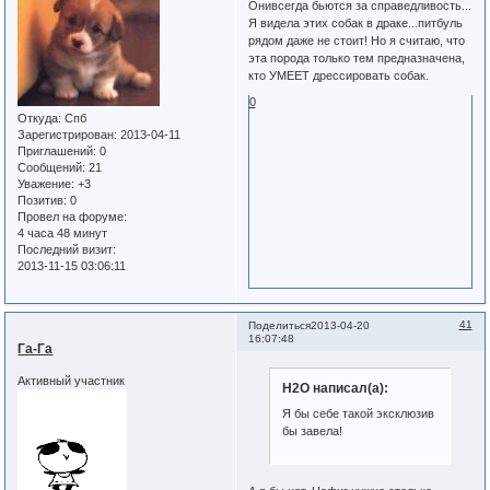
Онивсегда бьются за справедливость...
Я видела этих собак в драке...питбуль
рядом даже не стоит! Но я считаю, что
эта порода только тем предназначена,
кто УМЕЕТ дрессировать собак.
0
Откуда:
Спб
Зарегистрирован
: 2013-04-11
Приглашений:
0
Сообщений:
21
Уважение:
+3
Позитив:
0
Провел на форуме:
4 часа 48 минут
Последний визит:
2013-11-15 03:06:11
41
Поделиться
2013-04-20
16:07:48
Га-Га
Активный участник
Н2О написал(а):
Я бы себе такой эксклюзив
бы завела!