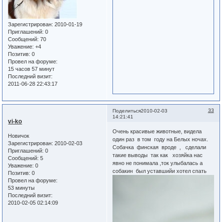
Зарегистрирован
: 2010-01-19
Приглашений:
0
Сообщений:
70
Уважение:
+4
Позитив:
0
Провел на форуме:
15 часов 57 минут
Последний визит:
2011-06-28 22:43:17
33
Поделиться
2010-02-03
14:21:41
vi-ko
Очень красивые животные, видела
Новичок
один раз в том году на Белых ночах.
Зарегистрирован
: 2010-02-03
Собачка финская вроде , сделали
Приглашений:
0
такие выводы так как хозяйка нас
Сообщений:
5
явно не понимала ,ток улыбалась а
Уважение:
0
собакин был уставшийи хотел спать
Позитив:
0
Провел на форуме:
53 минуты
Последний визит:
2010-02-05 02:14:09