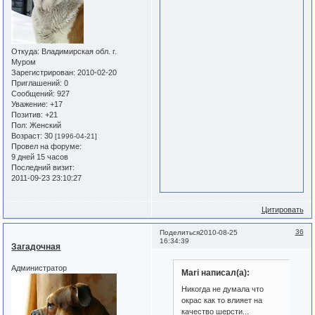
Откуда:
Владимирская обл. г.
Муром
Зарегистрирован
: 2010-02-20
Приглашений:
0
Сообщений:
927
Уважение:
+17
Позитив:
+21
Пол:
Женский
Возраст:
30
[1996-04-21]
Провел на форуме:
9 дней 15 часов
Последний визит:
2011-09-23 23:10:27
Цитировать
36
Поделиться
2010-08-25
16:34:39
Загадочная
Администратор
Mari написал(а):
Никогда не думала что
окрас как то влияет на
качество шерсти...