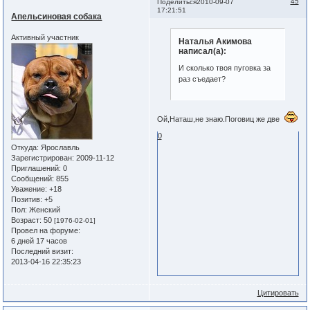
45
Поделиться
2010-09-07
17:21:51
Апельсиновая собака
Активный участник
Наталья Акимова
написал(а):
И сколько твоя пуговка за
раз съедает?
Ой,Наташ,не знаю.Поговиц же две
0
Откуда:
Ярославль
Зарегистрирован
: 2009-11-12
Приглашений:
0
Сообщений:
855
Уважение:
+18
Позитив:
+5
Пол:
Женский
Возраст:
50
[1976-02-01]
Провел на форуме:
6 дней 17 часов
Последний визит:
2013-04-16 22:35:23
Цитировать