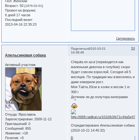
Пол:
Женский
Возраст:
50
[1976-02-01]
Провел на форуме:
6 дней 17 часов
Последний визит:
2013-04-16 22:35:23
Цитировать
53
Поделиться
2010-10-21
14:38:46
Апельсиновая собака
Chiquita en azul (переводится как
Активный участник
маленькая девочка в голубом) скоро
будет совсем взрослой. Сегодня ей 5
месяцев. По традиции мы взвесились и
даже измерили рост.
Моя Таёта 20см в холке и весом 1 кг
300 г
Дотянем ли до полутора килограмм
Откуда:
Ярославль
Зарегистрирован
: 2009-11-12
Приглашений:
0
Отредактировано Апельсиновая собака
Сообщений:
855
(2010-10-21 14:45:32)
Уважение:
+18
Позитив:
+5
0