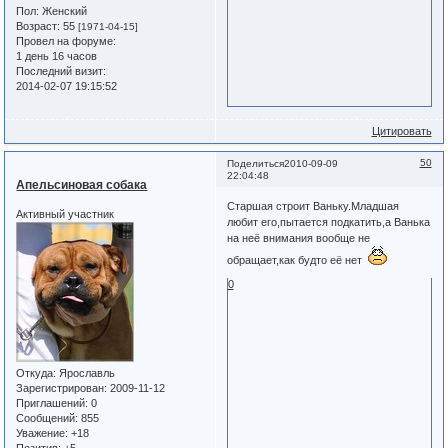
Пол:
Женский
Возраст:
55
[1971-04-15]
Провел на форуме:
1 день 16 часов
Последний визит:
2014-02-07 19:15:52
Цитировать
50
Поделиться
2010-09-09
22:04:48
Апельсиновая собака
Старшая строит Ваньку.Младшая
Активный участник
любит его,пытается подкатить,а Ванька
на неё внимания вообще не
обращает,как будто её нет
0
Откуда:
Ярославль
Зарегистрирован
: 2009-11-12
Приглашений:
0
Сообщений:
855
Уважение:
+18