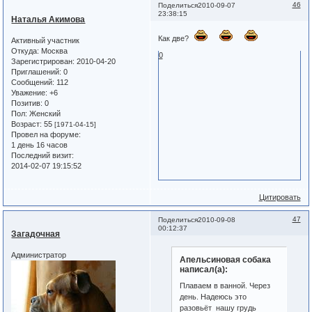
46
Поделиться
2010-09-07
23:38:15
Наталья Акимова
Как две?
Активный участник
Откуда:
Москва
0
Зарегистрирован
: 2010-04-20
Приглашений:
0
Сообщений:
112
Уважение:
+6
Позитив:
0
Пол:
Женский
Возраст:
55
[1971-04-15]
Провел на форуме:
1 день 16 часов
Последний визит:
2014-02-07 19:15:52
Цитировать
47
Поделиться
2010-09-08
00:12:37
Загадочная
Администратор
Апельсиновая собака
написал(а):
Плаваем в ванной. Через
день. Надеюсь это
разовьёт нашу грудь