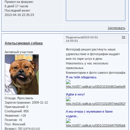
Провел на форуме:
6 дней 17 часов
Последний визит:
2013-04-16 22:35:23
Цитировать
56
Поделиться
2010-10-31
14:55:01
Апельсиновая собака
Фотограф решил растянуть наше
Активный участник
удовольствие и фотографии выдаёт
мне по паре штук в день
Накопилось у нас несколько
прикольных.
Комментарии к фото самого фотографа
Я на тебя обиделась
Идём в ногу!
Откуда:
Ярославль
Зарегистрирован
: 2009-11-12
Приглашений:
0
Сообщений:
855
А мы вчера с мужиками в баню
Уважение:
+18
ходили...
Позитив:
+5
Пол:
Женский
Возраст:
50
[1976-02-01]