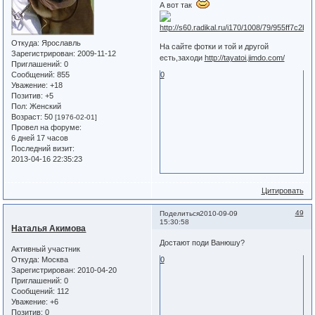
А вот так
Откуда:
Ярославль
На сайте фотки и той и другой
Зарегистрирован
: 2009-11-12
есть,заходи
http://tayatoi.jimdo.com/
Приглашений:
0
0
Сообщений:
855
Уважение:
+18
Позитив:
+5
Пол:
Женский
Возраст:
50
[1976-02-01]
Провел на форуме:
6 дней 17 часов
Последний визит:
2013-04-16 22:35:23
Цитировать
49
Поделиться
2010-09-09
15:30:58
Наталья Акимова
Достают поди Ванюшу?
Активный участник
Откуда:
Москва
0
Зарегистрирован
: 2010-04-20
Приглашений:
0
Сообщений:
112
Уважение:
+6
Позитив:
0