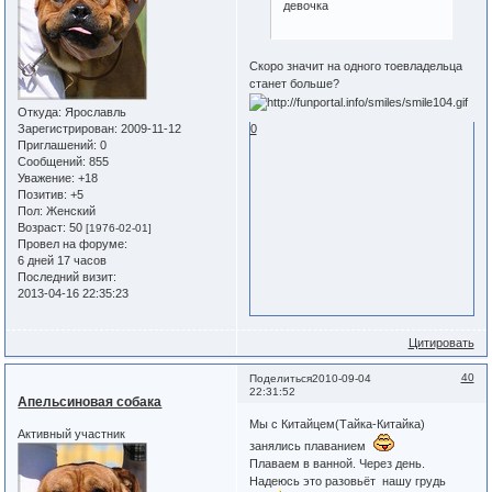
девочка
Скоро значит на одного тоевладельца
станет больше?
Откуда:
Ярославль
0
Зарегистрирован
: 2009-11-12
Приглашений:
0
Сообщений:
855
Уважение:
+18
Позитив:
+5
Пол:
Женский
Возраст:
50
[1976-02-01]
Провел на форуме:
6 дней 17 часов
Последний визит:
2013-04-16 22:35:23
Цитировать
40
Поделиться
2010-09-04
22:31:52
Апельсиновая собака
Мы с Китайцем(Тайка-Китайка)
Активный участник
занялись плаванием
Плаваем в ванной. Через день.
Надеюсь это разовьёт нашу грудь