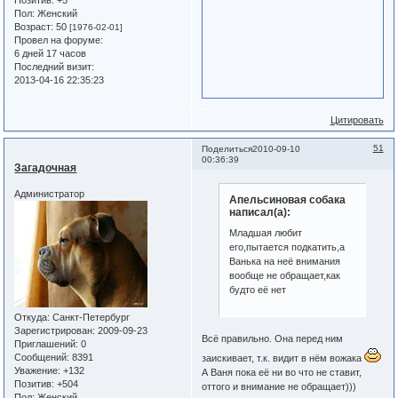
Позитив:
+5
Пол:
Женский
Возраст:
50
[1976-02-01]
Провел на форуме:
6 дней 17 часов
Последний визит:
2013-04-16 22:35:23
Цитировать
51
Поделиться
2010-09-10
00:36:39
Загадочная
Администратор
Апельсиновая собака
написал(а):
Младшая любит
его,пытается подкатить,а
Ванька на неё внимания
вообще не обращает,как
будто её нет
Откуда:
Санкт-Петербург
Зарегистрирован
: 2009-09-23
Всё правильно. Она перед ним
Приглашений:
0
Сообщений:
8391
заискивает, т.к. видит в нём вожака
Уважение:
+132
А Ваня пока её ни во что не ставит,
Позитив:
+504
оттого и внимание не обращает)))
Пол:
Женский