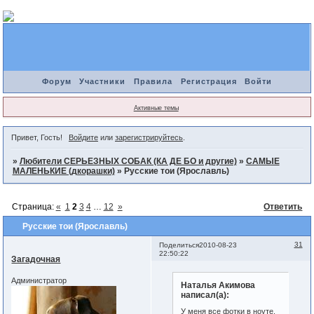
Форум
Участники
Правила
Регистрация
Войти
Активные темы
Привет, Гость!
Войдите
или
зарегистрируйтесь
.
»
Любители СЕРЬЕЗНЫХ СОБАК (КА ДЕ БО и другие)
»
САМЫЕ
МАЛЕНЬКИЕ (дкорашки)
»
Русские тои (Ярославль)
Страница:
«
1
2
3
4
…
12
»
Ответить
Русские тои (Ярославль)
31
Поделиться
2010-08-23
22:50:22
Загадочная
Администратор
Наталья Акимова
написал(а):
У меня все фотки в ноуте,