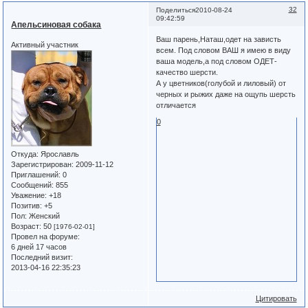
32
Поделиться
2010-08-24
09:42:59
Апельсиновая собака
Ваш парень,Наташ,одет на зависть
Активный участник
всем. Под словом ВАШ я имею в виду
ваша модель,а под словом ОДЕТ-
качество шерсти.
А у цветников(голубой и лиловый) от
черных и рыжих даже на ощупь шерсть
отличается
0
Откуда:
Ярославль
Зарегистрирован
: 2009-11-12
Приглашений:
0
Сообщений:
855
Уважение:
+18
Позитив:
+5
Пол:
Женский
Возраст:
50
[1976-02-01]
Провел на форуме:
6 дней 17 часов
Последний визит:
2013-04-16 22:35:23
Цитировать