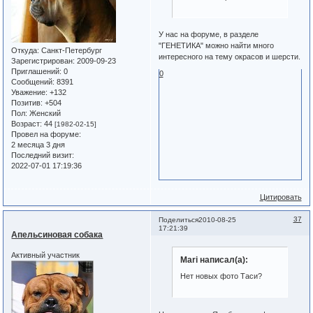
У нас на форуме, в разделе
"ГЕНЕТИКА" можно найти много
Откуда:
Санкт-Петербург
интересного на тему окрасов и шерсти.
Зарегистрирован
: 2009-09-23
Приглашений:
0
0
Сообщений:
8391
Уважение:
+132
Позитив:
+504
Пол:
Женский
Возраст:
44
[1982-02-15]
Провел на форуме:
2 месяца 3 дня
Последний визит:
2022-07-01 17:19:36
Цитировать
37
Поделиться
2010-08-25
17:21:39
Апельсиновая собака
Активный участник
Mari написал(а):
Нет новых фото Таси?