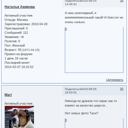
34
Поделиться
2010-08-25
14:49:41
Наталья Акимова
А наш шоколадный, и
Активный участник
мяяяяяяяяягенький такой! И блестит не
Откуда:
Москва
очень сильно.
Зарегистрирован
: 2010-04-20
Приглашений:
0
0
Сообщений:
112
Уважение:
+6
Позитив:
0
Пол:
Женский
Возраст:
55
[1971-04-15]
Провел на форуме:
1 день 16 часов
Последний визит:
2014-02-07 19:15:52
Цитировать
35
Поделиться
2010-08-25
16:03:51
Mari
Никогда не думала что окрас как то
Активный участник
влияет на качество шерсти...
Нет новых фото Таси?
0