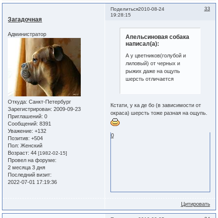
33
Поделиться
2010-08-24
19:28:15
Загадочная
Администратор
Апельсиновая собака
написал(а):
А у цветников(голубой и
лиловый) от черных и
рыжих даже на ощупь
шерсть отличается
Откуда:
Санкт-Петербург
Кстати, у ка де бо (в зависимости от
Зарегистрирован
: 2009-09-23
окраса) шерсть тоже разная на ощупь.
Приглашений:
0
Сообщений:
8391
Уважение:
+132
0
Позитив:
+504
Пол:
Женский
Возраст:
44
[1982-02-15]
Провел на форуме:
2 месяца 3 дня
Последний визит:
2022-07-01 17:19:36
Цитировать