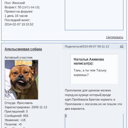
Пол:
Женский
Возраст:
55
[1971-04-15]
Провел на форуме:
1 день 16 часов
Последний визит:
2014-02-07 19:15:52
Цитировать
43
Поделиться
2010-09-07 09:11:12
Апельсиновая собака
Активный участник
Наталья Акимова
написал(а):
Тань, а ты чем Таську
кормишь?
Пропланом для щенком мелких
пород,на курице который,вроде
едят.Пробовала Бритом кормить и
Откуда:
Ярославль
Пропланом с лососем,но не пошли эти
Зарегистрирован
: 2009-11-12
два варианта.
Приглашений:
0
0
Сообщений:
855
Уважение:
+18
Позитив:
+5