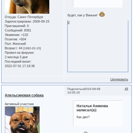
будет, как у Ваньки!
Откуда:
Санкт-Петербург
Зарегистрирован
: 2009-09-23
0
Приглашений:
0
Сообщений:
8391
Уважение:
+132
Позитив:
+504
Пол:
Женский
Возраст:
44
[1982-02-15]
Провел на форуме:
2 месяца 3 дня
Последний визит:
2022-07-01 17:19:36
Цитировать
48
Поделиться
2010-09-08
14:05:16
Апельсиновая собака
Активный участник
Наталья Акимова
написал(а):
Как две?