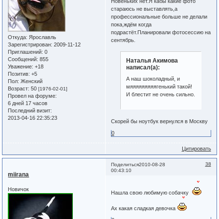
Новеньких нет.Я кабы какие фото
стараюсь не выставлять,а
профессиональные больше не делали
пока,ждём когда
подрастёт.Планировали фотосессию на
Откуда:
Ярославль
сентябрь.
Зарегистрирован
: 2009-11-12
Приглашений:
0
Сообщений:
855
Наталья Акимова
Уважение:
+18
написал(а):
Позитив:
+5
А наш шоколадный, и
Пол:
Женский
мяяяяяяяяягенький такой!
Возраст:
50
[1976-02-01]
И блестит не очень сильно.
Провел на форуме:
6 дней 17 часов
Последний визит:
2013-04-16 22:35:23
Скорей бы ноутбук вернулся в Москву
0
Цитировать
38
Поделиться
2010-08-28
00:43:10
miirana
Новичок
Нашла свою любимую собачку
Ах какая сладкая девочка