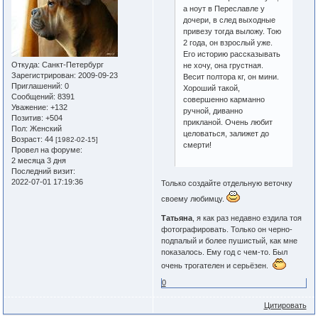
а ноут в Переславле у
дочери, в след выходные
привезу тогда выложу. Тою
2 года, он взрослый уже.
Его историю рассказывать
Откуда:
Санкт-Петербург
не хочу, она грустная.
Зарегистрирован
: 2009-09-23
Весит полтора кг, он мини.
Приглашений:
0
Хороший такой,
Сообщений:
8391
совершенно карманно
Уважение:
+132
ручной, диванно
Позитив:
+504
прикланой. Очень любит
Пол:
Женский
целоваться, залижет до
Возраст:
44
[1982-02-15]
смерти!
Провел на форуме:
2 месяца 3 дня
Последний визит:
2022-07-01 17:19:36
Только создайте отдельную веточку
своему любимцу.
Татьяна
, я как раз недавно ездила тоя
фотографировать. Только он черно-
подпалый и более пушистый, как мне
показалось. Ему год с чем-то. Был
очень трогателен и серьёзен.
0
Цитировать