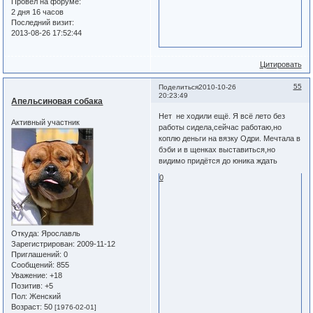
Провел на форуме:
2 дня 16 часов
Последний визит:
2013-08-26 17:52:44
Цитировать
55
Поделиться
2010-10-26
20:23:49
Апельсиновая собака
Нет не ходили ещё. Я всё лето без
Активный участник
работы сидела,сейчас работаю,но
коплю деньги на вязку Одри. Мечтала в
бэби и в щенках выставиться,но
видимо придётся до юника ждать
0
Откуда:
Ярославль
Зарегистрирован
: 2009-11-12
Приглашений:
0
Сообщений:
855
Уважение:
+18
Позитив:
+5
Пол:
Женский
Возраст:
50
[1976-02-01]