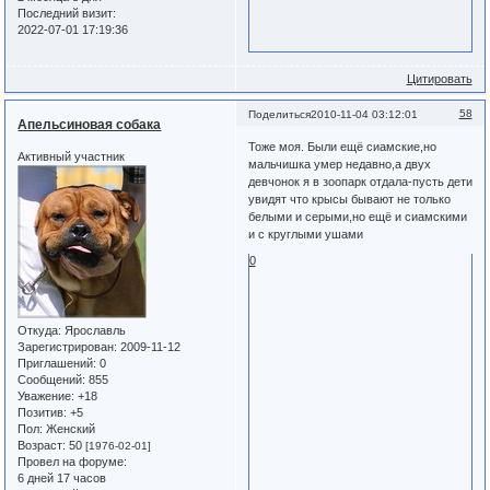
Последний визит:
2022-07-01 17:19:36
Цитировать
58
Поделиться
2010-11-04 03:12:01
Апельсиновая собака
Тоже моя. Были ещё сиамские,но
Активный участник
мальчишка умер недавно,а двух
девчонок я в зоопарк отдала-пусть дети
увидят что крысы бывают не только
белыми и серыми,но ещё и сиамскими
и с круглыми ушами
0
Откуда:
Ярославль
Зарегистрирован
: 2009-11-12
Приглашений:
0
Сообщений:
855
Уважение:
+18
Позитив:
+5
Пол:
Женский
Возраст:
50
[1976-02-01]
Провел на форуме:
6 дней 17 часов