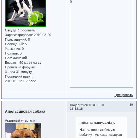
0
Откуда:
Ярославль
Зарегистрирован
: 2010-08-20
Приглашений:
0
Сообщений:
5
Уважение:
0
Позитив:
0
Пол:
Женский
Возраст:
50
[1976-03-17]
Провел на форуме:
3 часа 31 минуту
Последний визит:
2011-01-12 16:55:22
Цитировать
39
Поделиться
2010-08-28
18:32:18
Апельсиновая собака
Активный участник
miirana написал(а):
Нашла свою любимую
собачку Ах какая сладкая