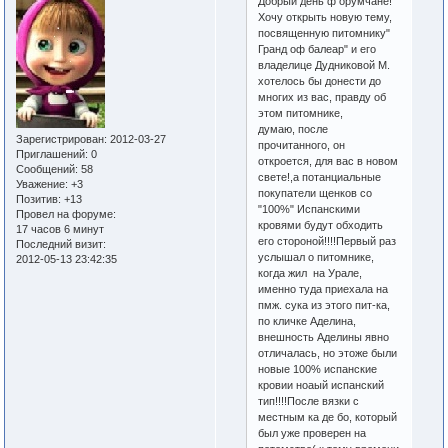
Добрый день ф орумчане!
Хочу открыть новую тему,
посвященную питомнику"
Гранд оф балеар" и его
владелице Дудниковой М.
хотелось бы донести до
многих из вас, правду об
этом питомнике,
думаю, после
Зарегистрирован
: 2012-03-27
прочитанного, он
Приглашений:
0
откроется, для вас в новом
Сообщений:
58
свете!,а потанциальные
Уважение:
+3
покупатели щенков со
Позитив:
+13
"100%" Испанскими
Провел на форуме:
кровями будут обходить
17 часов 6 минут
его стороной!!!!Первый раз
Последний визит:
услышал о питомнике,
2012-05-13 23:42:35
когда жил на Урале,
именно туда приехала на
пмж. сука из этого пит-ка,
по кличке Аделина,
внешность Аделины явно
отличалась, но этоже были
новые 100% испанские
кровии ноаый испанский
тип!!!!После вязки с
местным ка де бо, который
был уже проверен на