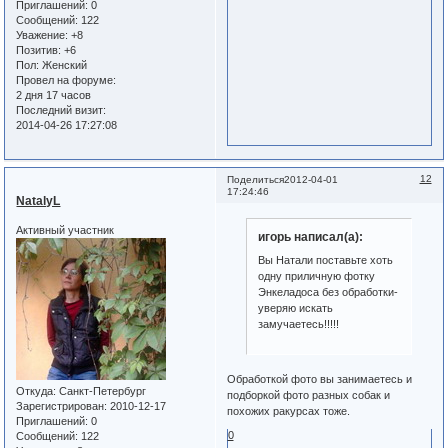
Приглашений:
0
Сообщений:
122
Уважение:
+8
Позитив:
+6
Пол:
Женский
Провел на форуме:
2 дня 17 часов
Последний визит:
2014-04-26 17:27:08
12
Поделиться
2012-04-01
17:24:46
NatalyL
Активный участник
игорь написал(а):
Вы Натали поставьте хоть
одну приличную фотку
Энкеладоса без обработки-
уверяю искать
замучаетесь!!!!!
Обработкой фото вы занимаетесь и
Откуда:
Санкт-Петербург
подборкой фото разных собак и
Зарегистрирован
: 2010-12-17
похожих ракурсах тоже.
Приглашений:
0
0
Сообщений:
122