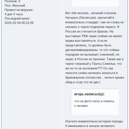
Позитив:
0
Пол:
Женский
Провел на форуме:
Вот ебе мочало.. начинай сначала.
4 дня 4 часа
Наталья (Лаговская), прочитайте
Последний визит:
внимательно стандарт. там ни слова не
2015-02-04 00:22:56
сказано о черно-подпалом окрасе. В
России он считается браком. На
выставках РКФ такие собаки не имеют
права выставляться. А если
представлены, то должны быть
дисквалифицированы. то что собака
породная не вызывает сомнений, но
окрас в России не признан. Также как и
черно-тигровый у Панты Севильи, что
же ее то не выложили??? Ох как
неохота снова начинать копаться в
бракованном потомстве... ничего кроме
обид и ссор это не даст.
игорь написал(а):
что на фото питы и помесь
с питами
Изучите внимательно историю породы.
К имевшимся в начале активного