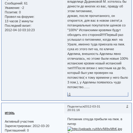
владелице Дудниковой М. хотелось бы
Сообщений:
61
донести до многих из вас, правду об
Уважение:
-2
этом питомнике,
Позитив:
0
думаю, после прочитанного, он
Провел на форуме:
откроется, для вас в новом свете!,а
13 часов 2 минуты
потанциальные покупатели щенков со
Последний визит:
2012-04-10 03:10:23
"100%" Испанскими кровями будут
обходить его стороной!!!!Первый раз
услышал о питомнике, когда жил на
Урале, именно туда приехала на пмж.
сука из этого пит-ка, по кличке
Аделина, внешность Аделины явно
отличалась, но этоже были новые 100%
испанские кровии ноаый испанский
тип!!!!После вязки с местным ка де бо,
который был уже проверен на
потомство( к тому времени у него было
3 пом.), у Аделины появилось чудо
потомство.......
-1
2
Поделиться
2012-03-31
20:01:16
игорь
Питомник откуда прибыли на пмж. в
Активный участник
питер
Зарегистрирован
: 2012-03-20
Приглашений:
0