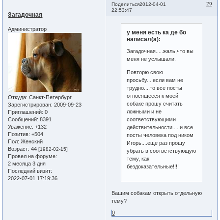
29
Поделиться
2012-04-01
22:53:47
Загадочная
Администратор
у меня есть ка де бо
написал(а):
Загадочная.....жаль,что вы
меня не услышали.
Повторю свою
просьбу....если вам не
трудно....то все посты
относящееся к моей
Откуда:
Санкт-Петербург
собаке прошу считать
Зарегистрирован
: 2009-09-23
ложными и не
Приглашений:
0
соответствующими
Сообщений:
8391
Уважение:
+132
действительности.....и все
Позитив:
+504
посты человека под ником
Пол:
Женский
Игорь....еще раз прошу
Возраст:
44
[1982-02-15]
убрать в соответствующую
Провел на форуме:
тему, как
2 месяца 3 дня
бездоказательные!!!!
Последний визит:
2022-07-01 17:19:36
Вашим собакам открыть отдельную
тему?
0