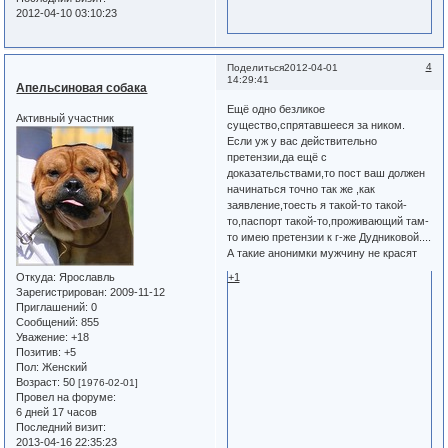
2012-04-10 03:10:23
4
Поделиться
2012-04-01
14:29:41
Апельсиновая собака
Ещё одно безликое
Активный участник
существо,спрятавшееся за ником.
Если уж у вас действительно
претензии,да ещё с
доказательствами,то пост ваш должен
начинаться точно так же ,как
заявление,тоесть я такой-то такой-
то,паспорт такой-то,проживающий там-
то имею претензии к г-же Дудниковой....
А такие анонимки мужчину не красят
Откуда:
Ярославль
+1
Зарегистрирован
: 2009-11-12
Приглашений:
0
Сообщений:
855
Уважение:
+18
Позитив:
+5
Пол:
Женский
Возраст:
50
[1976-02-01]
Провел на форуме:
6 дней 17 часов
Последний визит:
2013-04-16 22:35:23