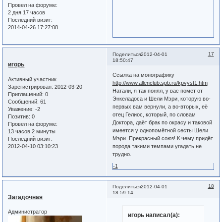
Провел на форуме:
2 дня 17 часов
Последний визит:
2014-04-26 17:27:08
17
Поделиться
2012-04-01
18:50:47
игорь
Ссылка на монографику
Активный участник
http://www.allenclub.spb.ru/kpvyst1.htm
Зарегистрирован
: 2012-03-20
Натали, я так понял, у вас помет от
Приглашений:
0
Энкеладоса и Шели Мэри, которую во-
Сообщений:
61
первых вам вернули, а во-вторых, её
Уважение:
-2
отец Гелиос, который, по словам
Позитив:
0
Доктора, даёт брак по окрасу и таковой
Провел на форуме:
имеется у однопомётной сесты Шели
13 часов 2 минуты
Мэри. Прекрасный союз! К чему придёт
Последний визит:
2012-04-10 03:10:23
порода такими темпами угадать не
трудно.
-1
18
Поделиться
2012-04-01
18:59:14
Загадочная
Администратор
игорь написал(а):