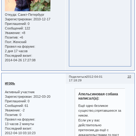
Откуда:
Санкт-Петербург
Зарегистрирован
: 2010-12-17
Приглашений:
0
Сообщений:
122
Уважение:
+8
Позитив:
+6
Пол:
Женский
Провел на форуме:
2 дня 17 часов
Последний визит:
2014-04-26 17:27:08
10
Поделиться
2012-04-01
17:18:29
игорь
Активный участник
Апельсиновая собака
Зарегистрирован
: 2012-03-20
написал(а):
Приглашений:
0
Ещё одно безликое
Сообщений:
61
Уважение:
-2
существо,спрятавшееся за
Позитив:
0
ником.
Провел на форуме:
Если уж у вас
13 часов 2 минуты
действительно
Последний визит:
претензии,да ещё с
2012-04-10 03:10:23
доказательствами,то пост