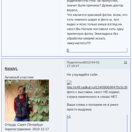
родители!!!!Но РКФ. не пропустил,
значит были причины? Думаю доктор
вкурсе,
Что касается красивой фотки, всем, кто
хоть немного шарит в фото ш. все
видно и ясно только кинув взгляд на
хвост.Вы Натали поставьте хоть одну
приличную фотку Энкеладоса без
обработки-уверяю искать
замучаетесь!!!!!
0
11
Поделиться
2012-04-01
17:19:37
NatalyL
Не утруждайте себя.
Активный участник
фото с выставки, хвост НЕ поджат,
страха панического в глазах НЕТ.
Ваши слова о ползании ее в ринге
просто выдумка.
+1
Откуда:
Санкт-Петербург
Зарегистрирован
: 2010-12-17