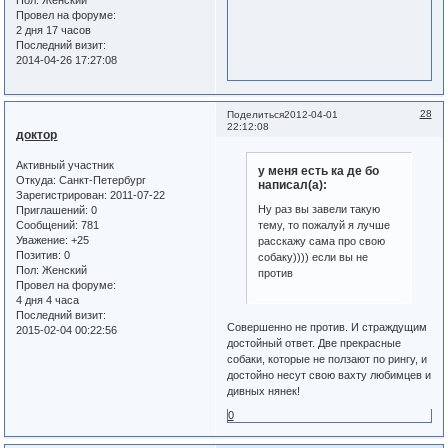
Провел на форуме:
2 дня 17 часов
Последний визит:
2014-04-26 17:27:08
28
Поделиться
2012-04-01
22:12:08
доктор
Активный участник
у меня есть ка де бо
Откуда:
Санкт-Петербург
написал(а):
Зарегистрирован
: 2011-07-22
Ну раз вы завели такую
Приглашений:
0
Сообщений:
781
тему, то пожалуй я лучше
Уважение:
+25
расскажу сама про свою
Позитив:
0
собаку)))) если вы не
Пол:
Женский
против
Провел на форуме:
4 дня 4 часа
Последний визит:
Совершенно не против. И страждущим
2015-02-04 00:22:56
достойный ответ. Две прекрасные
собаки, которые не ползают по рингу, и
достойно несут свою вахту любимцев и
дивных нянек!
0