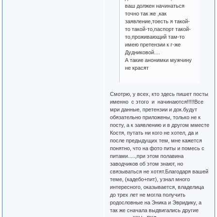
ваш должен начинаться
точно так же ,как
заявление,тоесть я такой-
то такой-то,паспорт такой-
то,проживающий там-то
имею претензии к г-же
Дудниковой....
А такие анонимки мужчину
не красят
Смотрю, у всех, кто здесь пишет посты
именно с этого и начинаются!!!!!Все
мри данные, претензии и док.будут
обязательно приложены, только не к
посту, а к заявлению и в другом мместе
Костя, путать ни кого не хотел, да и
после предыдущих тем, мне кажется
понятно, что на фото питы и помесь с
питами.....,при этом полавина
заводчиков об этом знают, но
связываться не хотят.Благодаря вашей
теме, (кадебо+пит), узнал много
интересного, оказывается, владелица
до трех лет не могла получить
родословные на Эника и Эвридику, а
так же сначала выдвигались другие