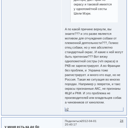
окрасу и таковой имеется
у однопомётной сесты
Шели Мэри.
А по какой причине вернули, вы
знаете??? и это разве является
мотивом для отчуждения собаки от
племенной деятельности???, Гелиос
отец собаки, но у нее абсолютно
стандартный окрас. И какие к ней могут
быть претензии??? Вот вязку
однопометной сестры (ч/п окраса) в
РКВ не зарегистрируют. А во Франции
без проблем, и Украина тоже
раегистрирует. и много кто еще, но не
Россия. Такая же ситуация во многих
породах. Например у левреток, и такс
окрасы признанные АКС, не признаны
ФЦИ и РКФ. И это проблема не
производителей или владельцев собак
а чиновников от кинологии.
+2
24
Поделиться
2012-04-01
20:40:17
у меня есть ка де бо