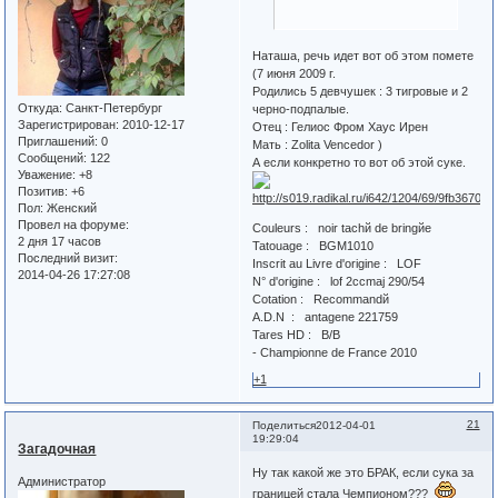
Наташа, речь идет вот об этом помете
(7 июня 2009 г.
Родились 5 девчушек : 3 тигровые и 2
Откуда:
Санкт-Петербург
черно-подпалые.
Зарегистрирован
: 2010-12-17
Отец : Гелиос Фром Хаус Ирен
Приглашений:
0
Мать : Zolita Vencedor )
Сообщений:
122
А если конкретно то вот об этой суке.
Уважение:
+8
Позитив:
+6
Пол:
Женский
Провел на форуме:
Couleurs : noir tachй de bringйe
2 дня 17 часов
Tatouage : BGM1010
Последний визит:
Inscrit au Livre d'origine : LOF
2014-04-26 17:27:08
N° d'origine : lof 2ccmaj 290/54
Cotation : Recommandй
A.D.N : antagene 221759
Tares HD : B/B
- Championne de France 2010
+1
21
Поделиться
2012-04-01
19:29:04
Загадочная
Ну так какой же это БРАК, если сука за
Администратор
границей стала Чемпионом???