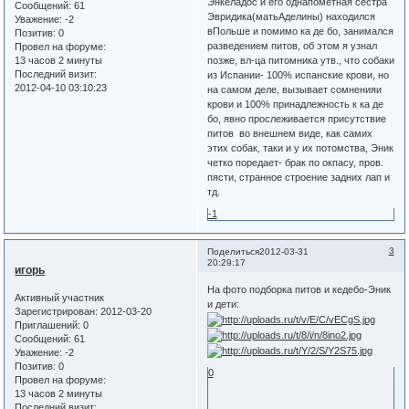
Энкеладос и его однапометная сестра
Сообщений:
61
Эвридика(матьАделины) находился
Уважение:
-2
вПольше и помимо ка де бо, занимался
Позитив:
0
разведением питов, об этом я узнал
Провел на форуме:
позже, вл-ца питомника утв., что собаки
13 часов 2 минуты
Последний визит:
из Испании- 100% испанские крови, но
2012-04-10 03:10:23
на самом деле, вызывает сомненияи
крови и 100% принадлежность к ка де
бо, явно прослеживается присутствие
питов во внешнем виде, как самих
этих собак, таки и у их потомства, Эник
четко поредает- брак по окпасу, пров.
пясти, странное строение задних лап и
тд.
-1
3
Поделиться
2012-03-31
20:29:17
игорь
На фото подборка питов и кедебо-Эник
Активный участник
и дети:
Зарегистрирован
: 2012-03-20
Приглашений:
0
Сообщений:
61
Уважение:
-2
Позитив:
0
0
Провел на форуме:
13 часов 2 минуты
Последний визит: