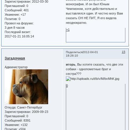
Зарегистрирован
: 2012-03-30
монографик. И он был Юным
Приглашений:
0
Чемпионом, хотя действительно и
Сообщений:
401
выставлялся один. И честно могу Вам
Уважение:
+17
сказать ОН НЕ ПИТ, Я его видела
Позитив:
0
неоднократно.
Провел на форуме:
3 дня 8 часов
+1
Последний визит:
2017-01-21 16:05:14
15
Поделиться
2012-04-01
18:26:10
Загадочная
игорь
, Вы хотите сказать, что две эти
Администратор
собаки - однопометные брат и
сестра???
0
Откуда:
Санкт-Петербург
Зарегистрирован
: 2009-09-23
Приглашений:
0
Сообщений:
8391
Уважение:
+132
Позитив:
+504