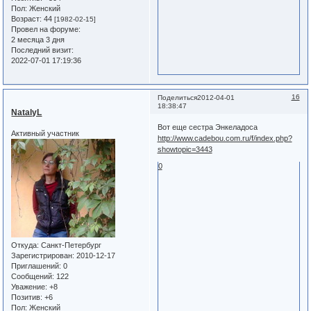
Пол:
Женский
Возраст:
44
[1982-02-15]
Провел на форуме:
2 месяца 3 дня
Последний визит:
2022-07-01 17:19:36
16
Поделиться
2012-04-01
18:38:47
NatalyL
Вот еще сестра Энкеладоса
Активный участник
http://www.cadebou.com.ru/f/index.php?
showtopic=3443
0
Откуда:
Санкт-Петербург
Зарегистрирован
: 2010-12-17
Приглашений:
0
Сообщений:
122
Уважение:
+8
Позитив:
+6
Пол:
Женский