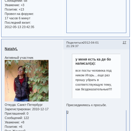
Сообщений:
58
Уважение:
+3
Позитив:
+13
Провел на форуме:
17 часов 6 минут
Последний визит:
2012-05-13 23:42:35
27
Поделиться
2012-04-01
21:29:37
NatalyL
Активный участник
у меня есть ка де бо
написал(а):
все посты человека под
ником Игорь....еще раз
прошу убрать в
соответствующую тему,
как бездоказательные!!!!
Откуда:
Санкт-Петербург
Присоединяюсь к просьбе.
Зарегистрирован
: 2010-12-17
0
Приглашений:
0
Сообщений:
122
Уважение:
+8
Позитив:
+6
Пол:
Женский