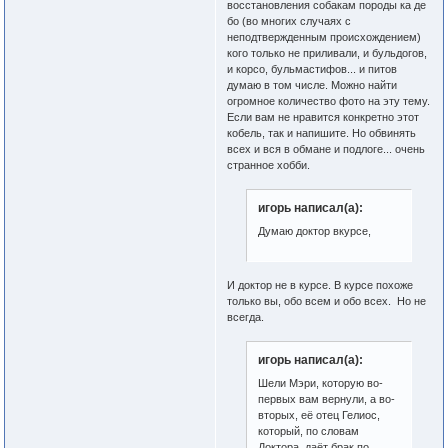
восстановления собакам породы ка де
бо (во многих случаях с
неподтвержденным происхождением)
кого только не приливали, и бульдогов,
и корсо, бульмастифов... и питов
думаю в том числе. Можно найти
огромное количество фото на эту тему.
Если вам не нравится конкретно этот
кобель, так и напишите. Но обвинять
всех и вся в обмане и подлоге... очень
странное хобби.
игорь написал(а):
Думаю доктор вкурсе,
И доктор не в курсе. В курсе похоже
только вы, обо всем и обо всех. Но не
всегда.
игорь написал(а):
Шели Мэри, которую во-
первых вам вернули, а во-
вторых, её отец Гелиос,
который, по словам
Доктора, даёт брак по