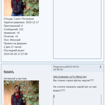
Откуда:
Санкт-Петербург
Зарегистрирован
: 2010-12-17
Приглашений:
0
Сообщений:
122
Уважение:
+8
Позитив:
+6
Пол:
Женский
Провел на форуме:
2 дня 17 часов
Последний визит:
2014-04-26 17:27:08
9
Поделиться
2012-04-01
16:58:52
NatalyL
http://uploads.ru/?v=8ino2.jpg
Активный участник
Вы только такую фотку нашли???
Не хотите показать какой пит из нее
вырос???
0