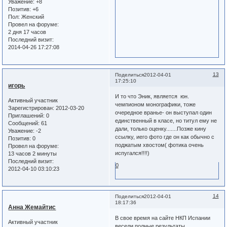
Уважение:
+8
Позитив:
+6
Пол:
Женский
Провел на форуме:
2 дня 17 часов
Последний визит:
2014-04-26 17:27:08
13
Поделиться
2012-04-01
17:25:10
игорь
И то что Эник, является юн.
Активный участник
чемпионом монографики, тоже
Зарегистрирован
: 2012-03-20
очередное вранье- он выступал один
Приглашений:
0
единственный в класе, но титул ему не
Сообщений:
61
дали, только оценку.......Позже кину
Уважение:
-2
ссылку, иего фото где он как обычно с
Позитив:
0
поджатым хвостом( фотика очень
Провел на форуме:
испугался!!!!)
13 часов 2 минуты
Последний визит:
0
2012-04-10 03:10:23
14
Поделиться
2012-04-01
18:17:36
Анна Жемайтис
В свое время на сайте НКП Испании
Активный участник
весели полные результаты