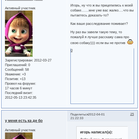
Игорь, ну что ж вы прицепились к моей
Активный участник
собаке........мне уже вас жалко.....что вы
пытаетесь доказать-то?
Как ваше расследование поживает?
Ну раз вы завели такую тему, то
пожалуй я лучше расскажу сама про
свою собаку)))) если вы не против
0
Зарегистрирован
: 2012-03-27
Приглашений:
0
Сообщений:
58
Уважение:
+3
Позитив:
+13
Провел на форуме:
17 часов 6 минут
Последний визит:
2012-05-13 23:42:35
25
Поделиться
2012-04-01
21:22:33
у меня есть ка де бо
Активный участник
игорь написал(а):