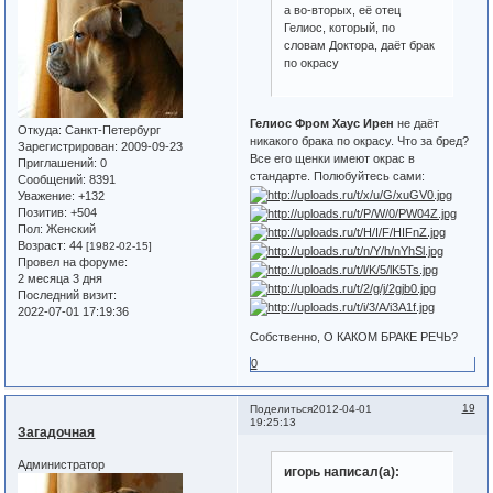
а во-вторых, её отец
Гелиос, который, по
словам Доктора, даёт брак
по окрасу
Гелиос Фром Хаус Ирен
не даёт
Откуда:
Санкт-Петербург
никакого брака по окрасу. Что за бред?
Зарегистрирован
: 2009-09-23
Все его щенки имеют окрас в
Приглашений:
0
стандарте. Полюбуйтесь сами:
Сообщений:
8391
Уважение:
+132
Позитив:
+504
Пол:
Женский
Возраст:
44
[1982-02-15]
Провел на форуме:
2 месяца 3 дня
Последний визит:
2022-07-01 17:19:36
Собственно, О КАКОМ БРАКЕ РЕЧЬ?
0
19
Поделиться
2012-04-01
19:25:13
Загадочная
Администратор
игорь написал(а):