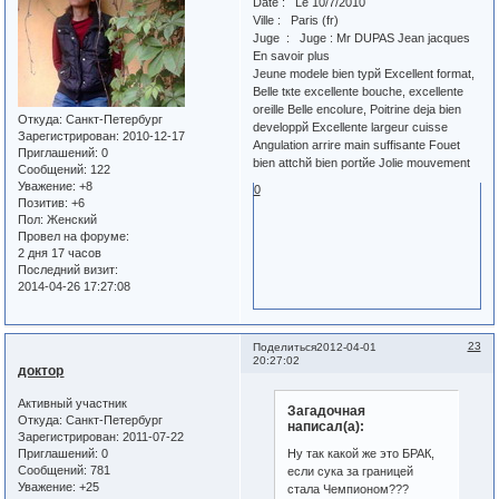
Date : Le 10/7/2010
Ville : Paris (fr)
Juge : Juge : Mr DUPAS Jean jacques
En savoir plus
Jeune modele bien typй Excellent format,
Belle tкte excellente bouche, excellente
oreille Belle encolure, Poitrine deja bien
Откуда:
Санкт-Петербург
developpй Excellente largeur cuisse
Зарегистрирован
: 2010-12-17
Angulation arrire main suffisante Fouet
Приглашений:
0
bien attchй bien portйe Jolie mouvement
Сообщений:
122
Уважение:
+8
0
Позитив:
+6
Пол:
Женский
Провел на форуме:
2 дня 17 часов
Последний визит:
2014-04-26 17:27:08
23
Поделиться
2012-04-01
20:27:02
доктор
Активный участник
Загадочная
Откуда:
Санкт-Петербург
написал(а):
Зарегистрирован
: 2011-07-22
Ну так какой же это БРАК,
Приглашений:
0
Сообщений:
781
если сука за границей
Уважение:
+25
стала Чемпионом???