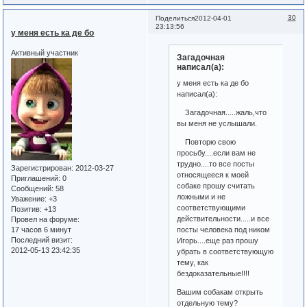
30
Поделиться
2012-04-01
23:13:56
у меня есть ка де бо
Активный участник
Загадочная
написал(а):
у меня есть ка де бо
написал(а):
Загадочная.....жаль,что
вы меня не услышали.
Повторю свою
просьбу....если вам не
трудно....то все посты
Зарегистрирован
: 2012-03-27
относящееся к моей
Приглашений:
0
собаке прошу считать
Сообщений:
58
ложными и не
Уважение:
+3
соответствующими
Позитив:
+13
действительности.....и все
Провел на форуме:
17 часов 6 минут
посты человека под ником
Последний визит:
Игорь....еще раз прошу
2012-05-13 23:42:35
убрать в соответствующую
тему, как
бездоказательные!!!!
Вашим собакам открыть
отдельную тему?