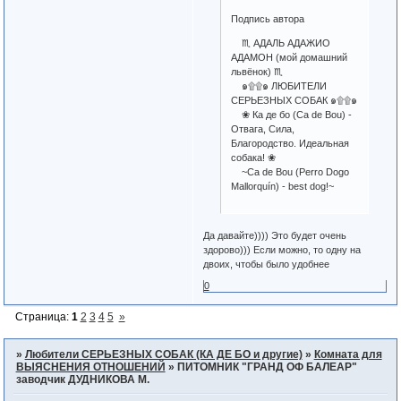
Подпись автора
♏ АДАЛЬ АДАЖИО
АДАМОН (мой домашний
львёнок) ♏
๑۩۩๑ ЛЮБИТЕЛИ
СЕРЬЕЗНЫХ СОБАК ๑۩۩๑
❀ Ка де бо (Ca de Bou) -
Отвага, Сила,
Благородство. Идеальная
собака! ❀
~Ca de Bou (Perro Dogo
Mallorquín) - best dog!~
Да давайте)))) Это будет очень
здорово))) Если можно, то одну на
двоих, чтобы было удобнее
0
Страница:
1
2
3
4
5
»
»
Любители СЕРЬЕЗНЫХ СОБАК (КА ДЕ БО и другие)
»
Комната для
ВЫЯСНЕНИЯ ОТНОШЕНИЙ
»
ПИТОМНИК "ГРАНД ОФ БАЛЕАР"
заводчик ДУДНИКОВА М.