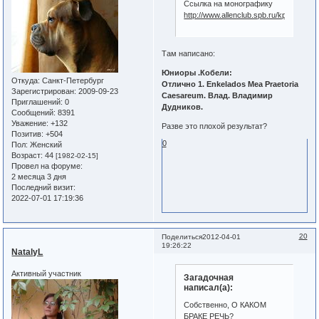
Ссылка на монографику
http://www.allenclub.spb.ru/kpvyst1.ht
Там написано:
Юниоры .Кобели:
Откуда:
Санкт-Петербург
Отлично 1. Enkelados Mea Praetoria
Зарегистрирован
: 2009-09-23
Caesareum. Влад. Владимир
Приглашений:
0
Дудников.
Сообщений:
8391
Уважение:
+132
Разве это плохой результат?
Позитив:
+504
0
Пол:
Женский
Возраст:
44
[1982-02-15]
Провел на форуме:
2 месяца 3 дня
Последний визит:
2022-07-01 17:19:36
20
Поделиться
2012-04-01
19:26:22
NatalyL
Активный участник
Загадочная
написал(а):
Собственно, О КАКОМ
БРАКЕ РЕЧЬ?