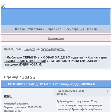
Форум
Участники
Правила
Регистрация
Войти
Активные темы
Привет, Гость!
Войдите
или
зарегистрируйтесь
.
»
Любители СЕРЬЕЗНЫХ СОБАК (КА ДЕ БО и другие)
»
Комната для
ВЫЯСНЕНИЯ ОТНОШЕНИЙ
»
ПИТОМНИК "ГРАНД ОФ БАЛЕАР"
заводчик ДУДНИКОВА М.
Страница:
1
2
3
4
5
»
ПИТОМНИК "ГРАНД ОФ БАЛЕАР" заводчик ДУДНИКОВА М.
1
Поделиться
2012-03-31
19:01:00
игорь
Добрый день ф орумчане! Хочу
Активный участник
открыть новую тему, посвященную
Зарегистрирован
: 2012-03-20
питомнику" Гранд оф балеар" и его
Приглашений:
0