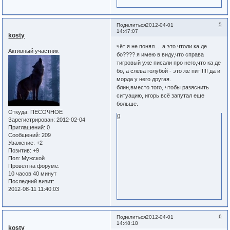
5
Поделиться
2012-04-01
14:47:07
kosty
чёт я не понял.... а это чтоли ка де
Активный участник
бо???? я имею в виду,что справа
тигровый уже писали про него,что ка де
бо, а слева голубой - это же пит!!!!! да и
морда у него другая.
блин,вместо того, чтобы разяснить
ситуацию, игорь всё запутал еще
больше.
Откуда:
ПЕСОЧНОЕ
0
Зарегистрирован
: 2012-02-04
Приглашений:
0
Сообщений:
209
Уважение:
+2
Позитив:
+9
Пол:
Мужской
Провел на форуме:
10 часов 40 минут
Последний визит:
2012-08-11 11:40:03
6
Поделиться
2012-04-01
14:48:18
kosty