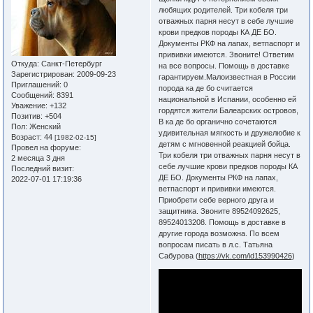
любящих родителей. Три кобеля три
отважных парня несут в себе лучшие
крови предков породы КА ДЕ БО.
Документы РКФ на лапах, ветпаспорт и
прививки имеются. Звоните! Ответим
Откуда:
Санкт-Петербург
на все вопросы. Помощь в доставке
Зарегистрирован
: 2009-09-23
гарантируем.Малоизвестная в России
Приглашений:
0
порода ка де бо считается
Сообщений:
8391
национальной в Испании, особенно ей
Уважение:
+132
гордятся жители Балеарских островов,
Позитив:
+504
В ка де бо органично сочетаются
Пол:
Женский
удивительная мягкость и дружелюбие к
Возраст:
44
[1982-02-15]
детям с мгновенной реакцией бойца.
Провел на форуме:
Три кобеля три отважных парня несут в
2 месяца 3 дня
себе лучшие крови предков породы КА
Последний визит:
ДЕ БО. Документы РКФ на лапах,
2022-07-01 17:19:36
ветпаспорт и прививки имеются.
Приобрети себе верного друга и
защитника. Звоните 89524092625,
89524013208. Помощь в доставке в
другие города возможна. По всем
вопросам писать в л.с. Татьяна
Сабурова (
https://vk.com/id153990426
)