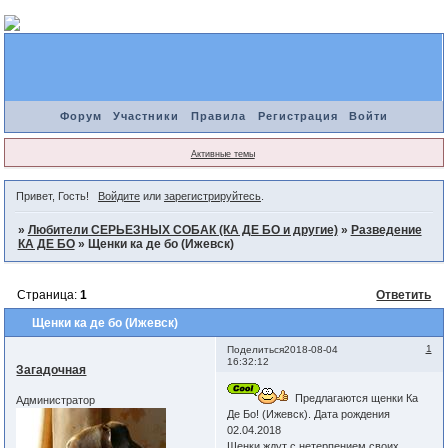
Форум
Участники
Правила
Регистрация
Войти
Активные темы
Привет, Гость!
Войдите
или
зарегистрируйтесь
.
»
Любители СЕРЬЕЗНЫХ СОБАК (КА ДЕ БО и другие)
»
Разведение
КА ДЕ БО
»
Щенки ка де бо (Ижевск)
Страница:
1
Ответить
Щенки ка де бо (Ижевск)
1
Поделиться
2018-08-04
16:32:12
Загадочная
Предлагаются щенки Ка
Администратор
Де Бо! (Ижевск). Дата рождения
02.04.2018
Щенки ждут с нетерпением своих