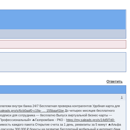
Ответить
1
платежи внутри банка 24/7 Бесплатная проверка контрагентов Удобная карта для
.saleads.pro/s/6cb0aaf0-c19a- … 155baa41be
До четырех месяцев бесплатного
 подписи для сотрудника — бесплатно Выпуск виртуальной бизнес-карты —
 «Профессиональный» 🔥Газпромбанк - РКО -
https://my.saleads.pro/s/14d5f7d0-
имость каждого пакета Oткрытие счета за 1 день, реквизиты за 5 минут 🔥Альфа
-расходы 300 000 ₽ бонусы на развитие Бесплатный мобильный и интернет-банк