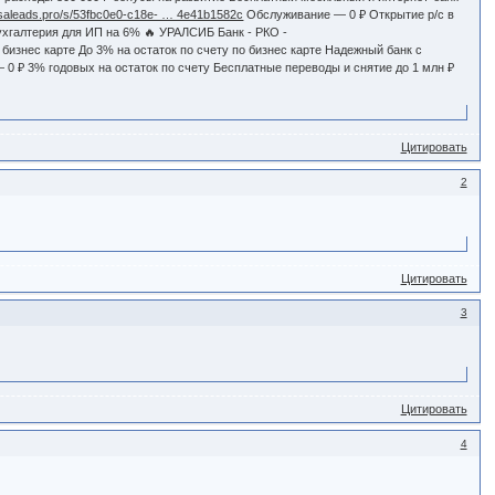
.saleads.pro/s/53fbc0e0-c18e- … 4e41b1582c
Обслуживание — 0 ₽ Открытие р/с в
бухгалтерия для ИП на 6% 🔥 УРАЛСИБ Банк - РКО -
бизнес карте До 3% на остаток по счету по бизнес карте Надежный банк с
0 ₽ 3% годовых на остаток по счету Бесплатные переводы и снятие до 1 млн ₽
Цитировать
2
Цитировать
3
Цитировать
4