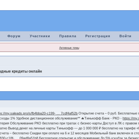
Форум
Участники
Правила
Регистрация
Войти
Активные темы
дные кредиты онлайн
ps://my.saleads.pro/s/fb4bba20-c199- … 7cdf4af52b
Открытие счета – 0 руб. Бесплатные 
расходы 1% Удобное дистанционное обслуживание** 🔥Тинькофф Банк - РКО -
https://my
терия Обслуживание РКО бесплатно при тратах с бизнес-карты Доступ в ЛК с правом
атно Вывод денег на личные карты Тинькофф — до 1 000 000 ₽ бесплатно на тарифе
чета – бесплатно Скидки при оплате на 6 и 12 месяцев Мобильный банк включен в сто
fc830-c18f- … 09ad8a51b8
Бесплатное открытие и обслуживание До 5% кэшбэк за бизнес