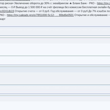
ор риска» Увеличение оборота до 30% с эквайрингом 🔥 Бланк Банк - РКО -
https://my
 месяц — 0 ₽ Вывод до 1 500 000 ₽ на счёт физлица без комиссии Бесплатная онлайн-
… ec8241db19
Открытие счета — от 0 руб. Год обслуживания — от 0 руб До 7% кэшбэк по 
 РКО -
https://my.saleads.pro/s/78f11000-5c12- … 80bd6e0501
Открытие и обслуживание — 
-карт