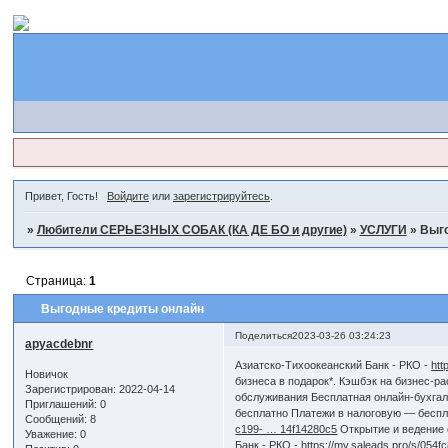
Привет, Гость!
Войдите
или
зарегистрируйтесь
.
»
Любители СЕРЬЕЗНЫХ СОБАК (КА ДЕ БО и другие)
»
УСЛУГИ
»
Выго
Страница:
1
Выгодные кредиты онлайн
Поделиться
2023-03-26 03:24:23
apyacdebnr
Азиатско-Тихоокеанский Банк - РКО -
htt
Новичок
бизнеса в подарок*. Кэшбэк на бизнес-
Зарегистрирован
: 2022-04-14
обслуживания Бесплатная онлайн-бухгал
Приглашений:
0
бесплатно Платежи в налоговую — беспл
Сообщений:
8
c199- … 14f14280c5
Открытие и ведение с
Уважение:
0
Банк - РКО -
https://my.saleads.pro/s/054