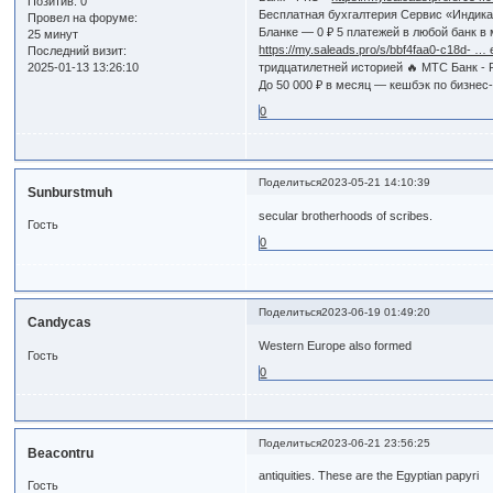
Позитив:
0
Бесплатная бухгалтерия Сервис «Индикат
Провел на форуме:
Бланке — 0 ₽ 5 платежей в любой банк в
25 минут
https://my.saleads.pro/s/bbf4faa0-c18d- 
Последний визит:
2025-01-13 13:26:10
тридцатилетней историей 🔥 МТС Банк -
До 50 000 ₽ в месяц — кешбэк по бизнес
0
Поделиться
2023-05-21 14:10:39
Sunburstmuh
secular brotherhoods of scribes.
Гость
0
Поделиться
2023-06-19 01:49:20
Candycas
Western Europe also formed
Гость
0
Поделиться
2023-06-21 23:56:25
Beacontru
antiquities. These are the Egyptian papyri
Гость