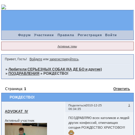
Форум
Участники
Правила
Регистрация
Войти
Активные темы
Привет, Гость!
Войдите
или
зарегистрируйтесь
.
»
Любители СЕРЬЕЗНЫХ СОБАК (КА ДЕ БО и другие)
»
ПОЗДРАВЛЕНИЯ
»
РОЖДЕСТВО!
Страница:
1
Ответить
РОЖДЕСТВО!
1
Поделиться
2010-12-25
06:34:35
ADVOKAT_IV
ПОЗДРАВЛЯЮ всех католиков и людей
Активный участник
других конфессий, отмечающих
сегодня РОЖДЕСТВО ХРИСТОВО!!!