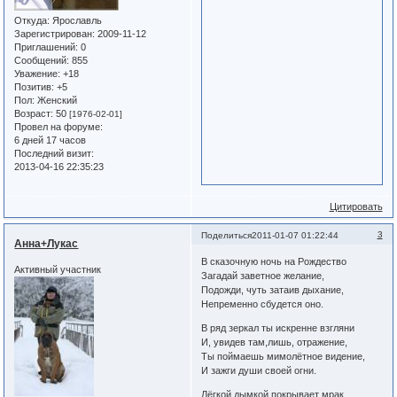
Откуда:
Ярославль
Зарегистрирован
: 2009-11-12
Приглашений:
0
Сообщений:
855
Уважение:
+18
Позитив:
+5
Пол:
Женский
Возраст:
50
[1976-02-01]
Провел на форуме:
6 дней 17 часов
Последний визит:
2013-04-16 22:35:23
Цитировать
3
Поделиться
2011-01-07 01:22:44
Анна+Лукас
В сказочную ночь на Рождество
Активный участник
Загадай заветное желание,
Подожди, чуть затаив дыхание,
Непременно сбудется оно.
В ряд зеркал ты искренне взгляни
И, увидев там,лишь, отражение,
Ты поймаешь мимолётное видение,
И зажги души своей огни.
Лёгкой дымкой покрывает мрак