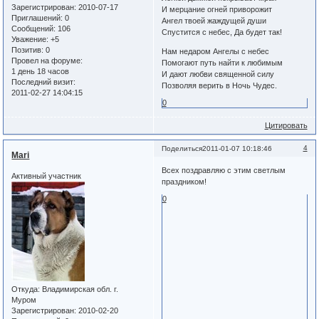
Зарегистрирован
: 2010-07-17
И мерцание огней приворожит
Приглашений:
0
Ангел твоей жаждущей души
Сообщений:
106
Спустится с небес, Да будет так!
Уважение:
+5
Позитив:
0
Нам недаром Ангелы с небес
Провел на форуме:
Помогают путь найти к любимым
1 день 18 часов
И дают любви священной силу
Последний визит:
Позволяя верить в Ночь Чудес.
2011-02-27 14:04:15
0
Цитировать
4
Поделиться
2011-01-07 10:18:46
Mari
Всех поздравляю с этим светлым
Активный участник
праздником!
0
Откуда:
Владимирская обл. г.
Муром
Зарегистрирован
: 2010-02-20