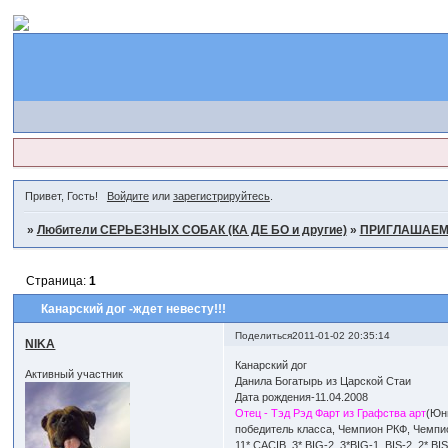
Привет, Гость!
Войдите
или
зарегистрируйтесь
.
»
Любители СЕРЬЕЗНЫХ СОБАК (КА ДЕ БО и другие)
»
ПРИГЛАШАЕМ 
Страница:
1
Канарский дог -ждет невесту!!!
Поделиться
2011-01-02 20:35:14
NIKA
Канарский дог
Активный участник
Данила Богатырь из Царской Стаи
Дата рождения-11.04.2008
Отец - Тэд Рэд Фарт из Графства арт
(Юн
победитель класса, Чемпион РКФ, Чемпи
11* CACIB, 3* BIG-2, 3*BIG-1, BIS-2, 2* BIS