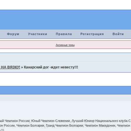
Форум
Участники
Правила
Регистрация
Войти
Активные темы
НА ВЯЗКУ!
»
Канарский дог -ждет невесту!!!
ый Чемпион России, Юный Чемпион Словении, Лучший Юниор Национального клуба Сл
он России, Чемпион Болгарии, Гранд Чемпион Болгарии, Чемпион Македонии, Чемпион
-1)