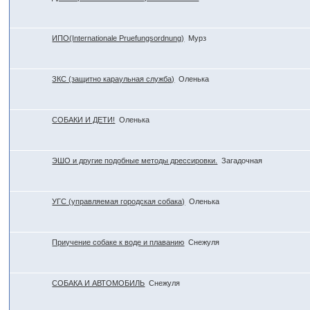
ИПО(Internationale Pruefungsordnung)
Мурз
ЗКС (защитно караульная служба)
Оленька
СОБАКИ И ДЕТИ!
Оленька
ЭШО и другие подобные методы дрессировки.
Загадочная
УГС (управляемая городская собака)
Оленька
Приучение собаке к воде и плаванию
Снежуля
СОБАКА И АВТОМОБИЛЬ
Снежуля