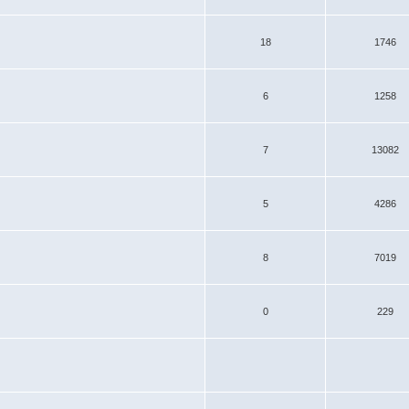
18
1746
6
1258
7
13082
5
4286
8
7019
0
229