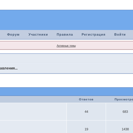
Форум
Участники
Правила
Регистрация
Войти
Активные темы
авления...
Ответов
Просмотр
44
683
19
1438