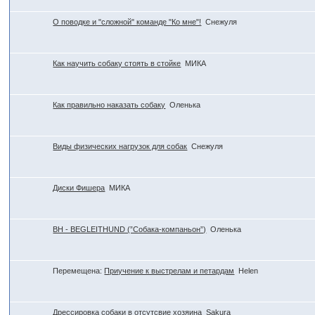
О поводке и "сложной" команде "Ко мне"!
Снежуля
Как научить собаку стоять в стойке
МИКА
Как правильно наказать собаку
Оленька
Виды физических нагрузок для собак
Снежуля
Диски Фишера
МИКА
BH - BEGLEITHUND (”Собака-компаньон”)
Оленька
Перемещена:
Приучение к выстрелам и петардам
Helen
Дрессировка собаки в отсутсвие хозяина
Sakura