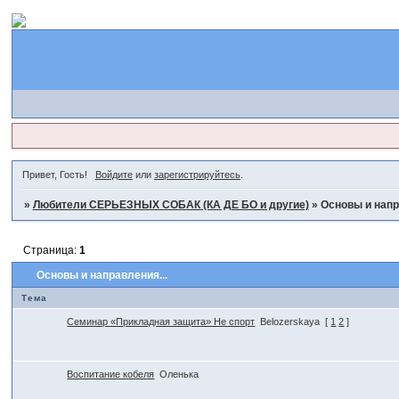
Привет, Гость!
Войдите
или
зарегистрируйтесь
.
»
Любители СЕРЬЕЗНЫХ СОБАК (КА ДЕ БО и другие)
»
Основы и напр
Страница:
1
Основы и направления...
Тема
Семинар «Прикладная защита» Не спорт
Belozerskaya
[
1
2
]
Воспитание кобеля
Оленька